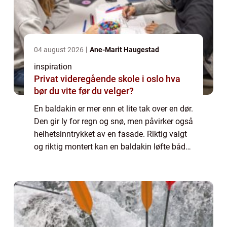
04 august 2026
Ane-Marit Haugestad
inspiration
Privat videregående skole i oslo hva
bør du vite før du velger?
En baldakin er mer enn et lite tak over en dør.
Den gir ly for regn og snø, men påvirker også
helhetsinntrykket av en fasade. Riktig valgt
og riktig montert kan en baldakin løfte både
funksjon og uttrykk på en bygning, enten det
gjelder en privat bol...