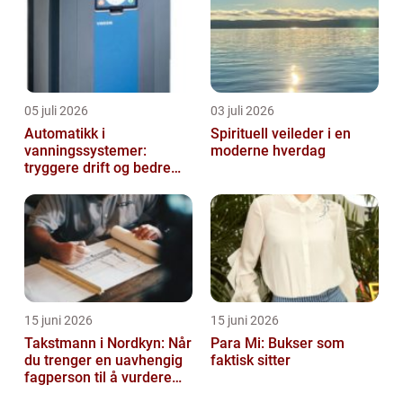
05 juli 2026
03 juli 2026
Automatikk i
Spirituell veileder i en
vanningssystemer:
moderne hverdag
tryggere drift og bedre
utnyttelse av vann
15 juni 2026
15 juni 2026
Takstmann i Nordkyn: Når
Para Mi: Bukser som
du trenger en uavhengig
faktisk sitter
fagperson til å vurdere
bolig eller fritidsbolig