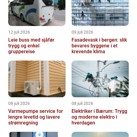
12 juli 2026
09 juli 2026
Leie buss med sjåfør
Fasadevask i bergen: slik
trygg og enkel
bevares byggene i et
gruppereise
krevende klima
08 juli 2026
08 juli 2026
Varmepumpe service for
Elektriker i Bærum: Trygg
lengre levetid og lavere
og moderne elektro i
strømregning
hverdagen