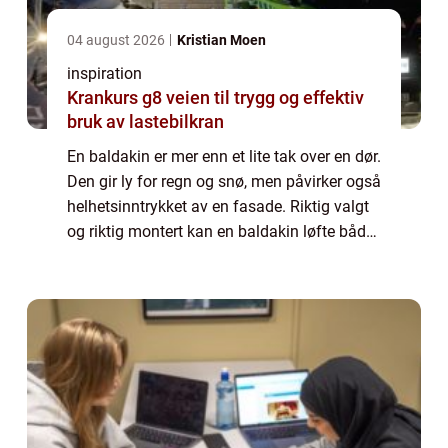
04 august 2026
Kristian Moen
inspiration
Krankurs g8 veien til trygg og effektiv
bruk av lastebilkran
En baldakin er mer enn et lite tak over en dør.
Den gir ly for regn og snø, men påvirker også
helhetsinntrykket av en fasade. Riktig valgt
og riktig montert kan en baldakin løfte både
funksjon og uttrykk på en bygning, enten det
gjelder en privat bol...