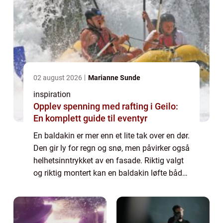
02 august 2026
Marianne Sunde
inspiration
Opplev spenning med rafting i Geilo:
En komplett guide til eventyr
En baldakin er mer enn et lite tak over en dør.
Den gir ly for regn og snø, men påvirker også
helhetsinntrykket av en fasade. Riktig valgt
og riktig montert kan en baldakin løfte både
funksjon og uttrykk på en bygning, enten det
gjelder en privat bol...