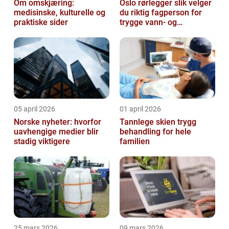
Om omskjæring:
Oslo rørlegger slik velger
medisinske, kulturelle og
du riktig fagperson for
praktiske sider
trygge vann- og
varmeløsninger
05 april 2026
01 april 2026
Norske nyheter: hvorfor
Tannlege skien trygg
uavhengige medier blir
behandling for hele
stadig viktigere
familien
25 mars 2026
09 mars 2026