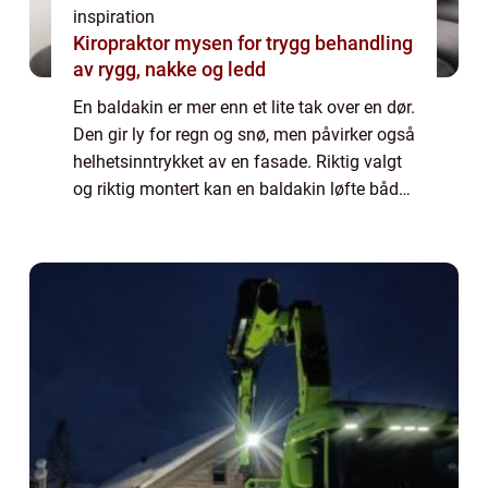
inspiration
Kiropraktor mysen for trygg behandling
av rygg, nakke og ledd
En baldakin er mer enn et lite tak over en dør.
Den gir ly for regn og snø, men påvirker også
helhetsinntrykket av en fasade. Riktig valgt
og riktig montert kan en baldakin løfte både
funksjon og uttrykk på en bygning, enten det
gjelder en privat bol...