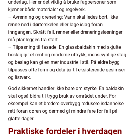
underlag. Her er det viktig å bruke fagpersoner som
kjenner både materialer og regelverk.
– Avrenning og drenering: Vann skal ledes bort, ikke
renne ned i dørterskelen eller lage islag foran
inngangen. Skrått fall, renner eller dreneringsløsninger
må planlegges fra start.
– Tilpasning til fasade: En glassbaldakin med skjulte
beslag gir et rent og moderne uttrykk, mens synlige stag
og beslag kan gi en mer industriell stil. På eldre bygg
tilpasses ofte form og detaljer til eksisterende gesimser
og listverk.
God sikkerhet handler ikke bare om styrke. En baldakin
skal også bidra til trygg bruk av området under. For
eksempel kan et bredere overbygg redusere isdannelse
rett foran døren og dermed gi mindre fare for fall på
glatte dager.
Praktiske fordeler i hverdagen