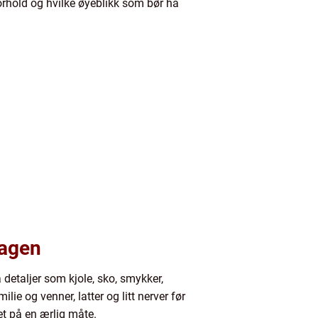
orhold og hvilke øyeblikk som bør ha
dagen
 detaljer som kjole, sko, smykker,
ie og venner, latter og litt nerver før
et på en ærlig måte.