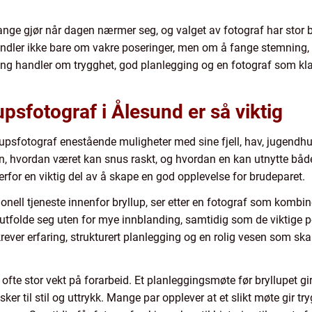
ange gjør når dagen nærmer seg, og valget av fotograf har stor
 handler ikke bare om vakre poseringer, men om å fange stemning,
ring handler om trygghet, god planlegging og en fotograf som k
upsfotograf i Ålesund er så viktig
lupsfotograf enestående muligheter med sine fjell, hav, jugendhu
n, hvordan været kan snus raskt, og hvordan en kan utnytte både
erfor en viktig del av å skape en god opplevelse for brudeparet.
nell tjeneste innenfor bryllup, ser etter en fotograf som kombine
 utfolde seg uten for mye innblanding, samtidig som de viktige p
krever erfaring, strukturert planlegging og en rolig vesen som s
 ofte stor vekt på forarbeid. Et planleggingsmøte før bryllupet gi
ker til stil og uttrykk. Mange par opplever at et slikt møte gir t