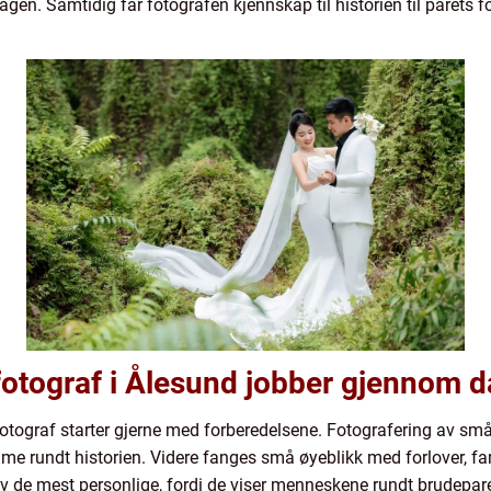
n. Samtidig får fotografen kjennskap til historien til parets f
fotograf i Ålesund jobber gjennom 
fotograf starter gjerne med forberedelsene. Fotografering av små
e rundt historien. Videre fanges små øyeblikk med forlover, famil
 av de mest personlige, fordi de viser menneskene rundt brudepar