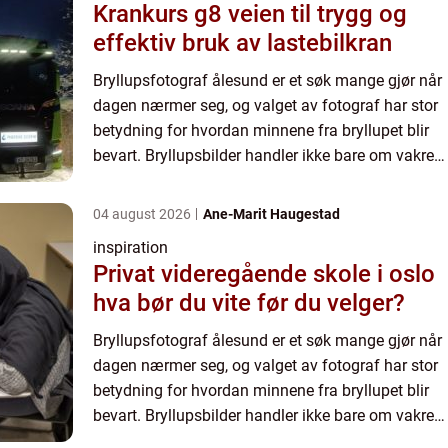
Krankurs g8 veien til trygg og
effektiv bruk av lastebilkran
Bryllupsfotograf ålesund er et søk mange gjør når
dagen nærmer seg, og valget av fotograf har stor
betydning for hvordan minnene fra bryllupet blir
bevart. Bryllupsbilder handler ikke bare om vakre
poseringer, men om å fange stemning, relasjoner
og a...
04 august 2026
Ane-Marit Haugestad
inspiration
Privat videregående skole i oslo
hva bør du vite før du velger?
Bryllupsfotograf ålesund er et søk mange gjør når
dagen nærmer seg, og valget av fotograf har stor
betydning for hvordan minnene fra bryllupet blir
bevart. Bryllupsbilder handler ikke bare om vakre
poseringer, men om å fange stemning, relasjoner