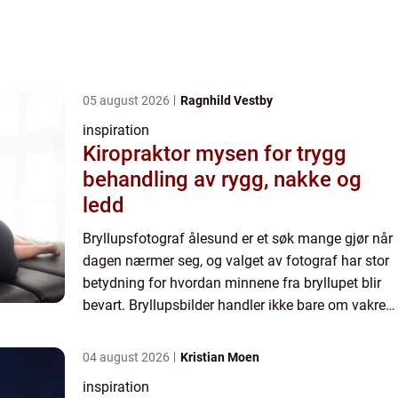
05 august 2026
Ragnhild Vestby
inspiration
Kiropraktor mysen for trygg
behandling av rygg, nakke og
ledd
Bryllupsfotograf ålesund er et søk mange gjør når
dagen nærmer seg, og valget av fotograf har stor
betydning for hvordan minnene fra bryllupet blir
bevart. Bryllupsbilder handler ikke bare om vakre
poseringer, men om å fange stemning, relasjoner
og a...
04 august 2026
Kristian Moen
inspiration