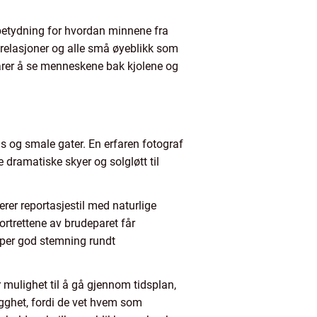
 betydning for hvordan minnene fra
 relasjoner og alle små øyeblikk som
larer å se menneskene bak kjolene og
s og smale gater. En erfaren fotograf
 dramatiske skyer og solgløtt til
rer reportasjestil med naturlige
ortrettene av brudeparet får
kaper god stemning rundt
r mulighet til å gå gjennom tidsplan,
rygghet, fordi de vet hvem som