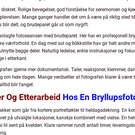
 diskret. Rolige bevegelser, god forståelse for seremonien og kje
opplevelsen. Mange ganger handler det om å være på riktig sted til
s blir delt, og brudeparet går ut som nygift.
anlagte fotoseansen med brudeparet. Her har en profesjonell bry
ulike værforhold. En dag med sol og blikkstille hav gir helt andr
 utnytte begge deler. Naturlig ledelse, enkle instruksjoner og fo
e i etterkant.
afen gjerne mer dokumentarisk. Taler, reaksjoner, klemmer, dan
om hele dagen. Mange verdsetter at fotografen klarer å være tils
ltid blir fanget.
r Og Etterarbeid
Hos En Bryllupsfot
pakker som går fra kortere portrettøkter til heldagsdekning. En k
aret på utvalgte lokasjoner, kanskje kombinert med vielse. En h
ni til sent på kvelden. Klare rammer rundt antall timer, leveringst
ing.