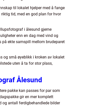
nnskap til lokalet hjelper med å fange
 riktig tid, med en god plan for hvor
llupsfotograf i ålesund gjerne
e muligheter enn en dag med vind og
kus på ekte samspill mellom brudeparet
s og små øyeblikk i kroken av lokalet
tede uten å ta for stor plass,
ograf Ålesund
ortere pakke kan passes for par som
eldagspakke gir en mer komplett
id og antall ferdigbehandlede bilder