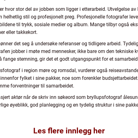
r hvor stor del av jobben som ligger i etterarbeid. Utvelgelse av 
helhetlig stil og profesjonelt preg. Profesjonelle fotografer levere
 bildene til trykk, sosiale medier og album. Mange tilbyr også ek
er eller takkekort.
 lønner det seg å undersøke referanser og tidligere arbeid. Tydelig
fen jobber i møte med mennesker, ikke bare om den tekniske kval
l å fange stemning, gir det et godt utgangspunkt for et samarbeid
sfotograf i region møre og romsdal, vurderer også reiseavstande
 innenfor fylket i sine pakker, noe som forenkler budsjettarbeidet.
amme forventninger til samarbeidet.
sjert aktør når de skriv inn søkeord som bryllupsfotograf ålesun
lige øyeblikk, god planlegging og en tydelig struktur i sine pakk
Les flere innlegg her