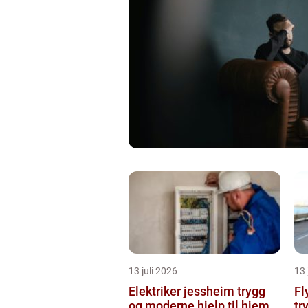
13 juli 2026
13 
Elektriker jessheim trygg
Flytteb
og moderne hjelp til hjem
tr