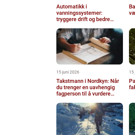
Automatikk i
Balda
vanningssystemer:
væ
tryggere drift og bedre
utnyttelse av vann
15 juni 2026
15 
Takstmann i Nordkyn: Når
Pa
du trenger en uavhengig
fa
fagperson til å vurdere
bolig eller fritidsbolig