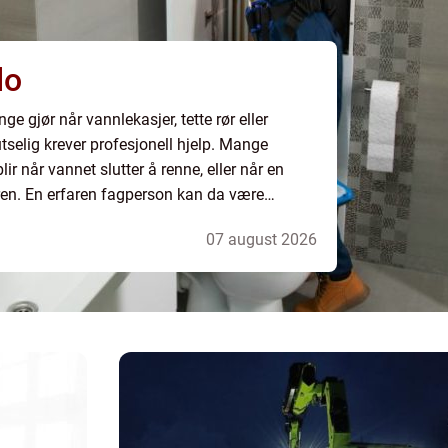
lo
ge gjør når vannlekasjer, tette rør eller
tselig krever profesjonell hjelp. Mange
ir når vannet slutter å renne, eller når en
eren. En erfaren fagperson kan da være
forskjellen på en liten reparasjon og store skader. Hvorfor Valg Av ...
07 august 2026