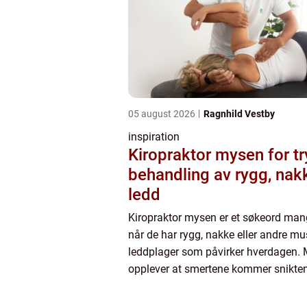
05 august 2026
Ragnhild Vestby
inspiration
Kiropraktor mysen for t
behandling av rygg, nak
ledd
Kiropraktor mysen er et søkeord man
når de har rygg, nakke eller andre mu
leddplager som påvirker hverdagen.
opplever at smertene kommer snikte
lang tid, mens andre får akutte plager
spesifikk hendelse, for ekse...