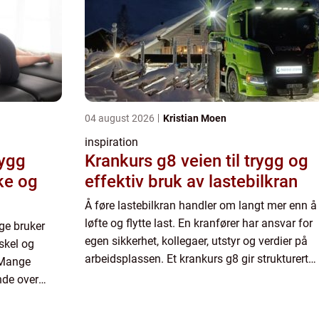
04 august 2026
Kristian Moen
inspiration
rygg
Krankurs g8 veien til trygg og
ke og
effektiv bruk av lastebilkran
Å føre lastebilkran handler om langt mer enn å
løfte og flytte last. En kranfører har ansvar for
ge bruker
egen sikkerhet, kollegaer, utstyr og verdier på
skel og
arbeidsplassen. Et krankurs g8 gir strukturert
 Mange
opplæring i både teori og praksis, slik at førere
nde over
kan job...
 etter en