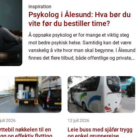
inspiration
Psykolog i Ålesund: Hva bør du
vite før du bestiller time?
Å oppsøke psykolog er for mange et viktig steg
mot bedre psykisk helse. Samtidig kan det være
vanskelig å vite hvor man skal begynne. I Ålesund
finnes det flere tilbud, både offentlige og private,
og forskjellene ...
juli 2026
12 juli 2026
il nøkkelen til en
Leie buss med sjåfør trygg
ygg og effektiv flytting
og enkel gruppereise