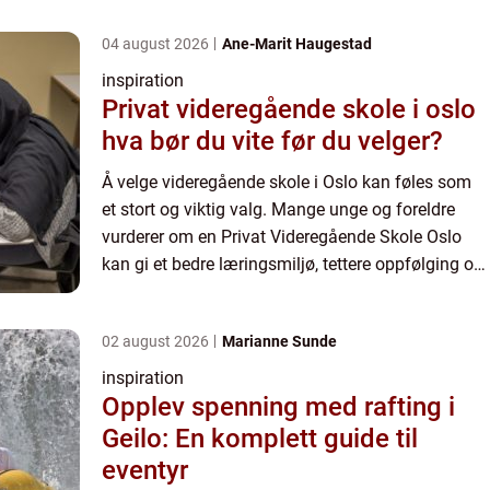
04 august 2026
Ane-Marit Haugestad
inspiration
Privat videregående skole i oslo
hva bør du vite før du velger?
Å velge videregående skole i Oslo kan føles som
et stort og viktig valg. Mange unge og foreldre
vurderer om en Privat Videregående Skole Oslo
kan gi et bedre læringsmiljø, tettere oppfølging og
mer forutsigbar skolehverdag enn en offentlig
skole. Men...
02 august 2026
Marianne Sunde
inspiration
Opplev spenning med rafting i
Geilo: En komplett guide til
eventyr