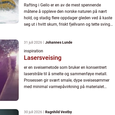
Rafting i Geilo er en av de mest spennende
måtene å oppleve den norske naturen på nært
hold, og stadig flere oppdager gleden ved å kaste
seg ut i hvitt skum, friskt fjellvann og tette svinger.
En tur i gummibåt ned...
31 juli 2026
Johannes Lunde
inspiration
Lasersveising
er en sveisemetode som bruker en konsentrert
laserstråle til å smelte og sammenføye metall.
Prosessen gir svært smale, dype sveisesømmer
med minimal varmepåvirkning på materialet
rundt. Resultatet er sterke, presise skjøter med lite
etterarbeid, kort...
30 juli 2026
Ragnhild Vestby