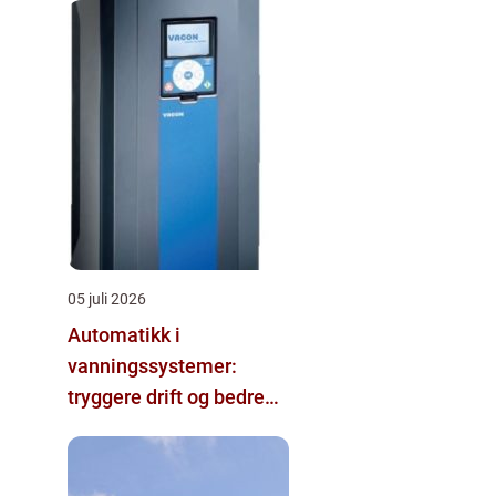
05 juli 2026
Automatikk i
vanningssystemer:
tryggere drift og bedre
utnyttelse av vann