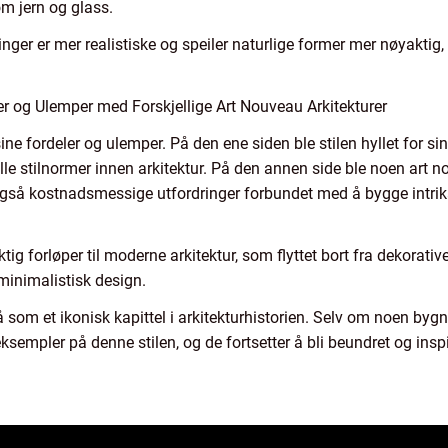
m jern og glass.
nger er mer realistiske og speiler naturlige former mer nøyaktig,
r og Ulemper med Forskjellige Art Nouveau Arkitekturer
ine fordeler og ulemper. På den ene siden ble stilen hyllet for si
lle stilnormer innen arkitektur. På den annen side ble noen art n
gså kostnadsmessige utfordringer forbundet med å bygge intrika
tig forløper til moderne arkitektur, som flyttet bort fra dekorat
 minimalistisk design.
å som et ikonisk kapittel i arkitekturhistorien. Selv om noen bygn
empler på denne stilen, og de fortsetter å bli beundret og inspi