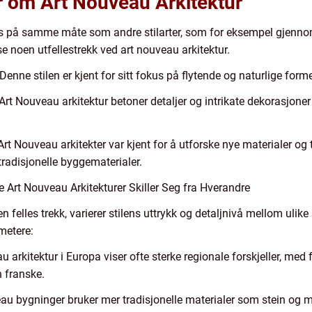
r om Art Nouveau Arkitektur
s på samme måte som andre stilarter, som for eksempel gjennom
se noen utfellestrekk ved art nouveau arkitektur.
enne stilen er kjent for sitt fokus på flytende og naturlige former
Art Nouveau arkitektur betoner detaljer og intrikate dekorasjoner
Art Nouveau arkitekter var kjent for å utforske nye materialer og 
adisjonelle byggematerialer.
 Art Nouveau Arkitekturer Skiller Seg fra Hverandre
felles trekk, varierer stilens uttrykk og detaljnivå mellom ulike
metere:
u arkitektur i Europa viser ofte sterke regionale forskjeller, m
 franske.
au bygninger bruker mer tradisjonelle materialer som stein og m