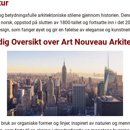
tur
g betydningsfulle arkitektoniske stilene gjennom historien. Den
orsk, oppstod på slutten av 1800-tallet og fortsatte inn i det 20
design, som fanger øyet og gir en følelse av eleganse og kunstner
ig Oversikt over Art Nouveau Arkit
 bruk av organiske former og linjer, inspirert av naturen og men