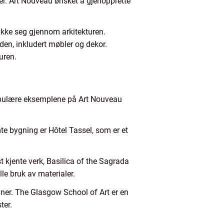
ger. Art Nouveau ønsket å gjenopprette
rykke seg gjennom arkitekturen.
en, inkludert møbler og dekor.
uren.
 populære eksemplene på Art Nouveau
mte bygning er Hôtel Tassel, som er et
t kjente verk, Basilica of the Sagrada
le bruk av materialer.
gner. The Glasgow School of Art er en
ter.