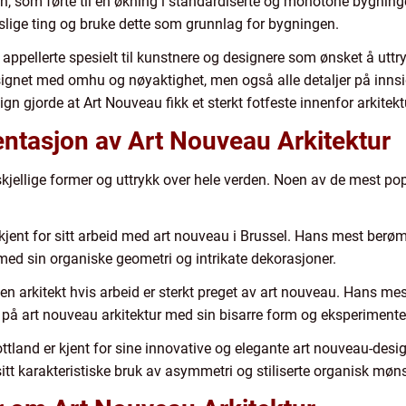
on, som førte til en økning i standardiserte og monotone bygnin
lige ting og bruke dette som grunnlag for bygningen.
 appellerte spesielt til kunstnere og designere som ønsket å utt
gnet med omhu og nøyaktighet, men også alle detaljer på innsid
gn gjorde at Art Nouveau fikk et sterkt fotfeste innenfor arkitekt
ntasjon av Art Nouveau Arkitektur
rskjellige former og uttrykk over hele verden. Noen av de mest
er kjent for sitt arbeid med art nouveau i Brussel. Hans mest berø
ed sin organiske geometri og intrikate dekorasjoner.
en arkitekt hvis arbeid er sterkt preget av art nouveau. Hans mes
 på art nouveau arkitektur med sin bisarre form og eksperimentel
tland er kjent for sine innovative og elegante art nouveau-desi
itt karakteristiske bruk av asymmetri og stiliserte organisk møns