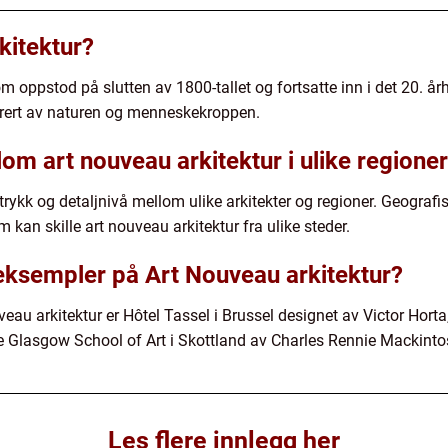
kitektur?
som oppstod på slutten av 1800-tallet og fortsatte inn i det 20. 
pirert av naturen og menneskekroppen.
lom art nouveau arkitektur i ulike regione
ttrykk og detaljnivå mellom ulike arkitekter og regioner. Geograf
m kan skille art nouveau arkitektur fra ulike steder.
 eksempler på Art Nouveau arkitektur?
au arkitektur er Hôtel Tassel i Brussel designet av Victor Horta,
e Glasgow School of Art i Skottland av Charles Rennie Mackinto
Les flere innlegg her