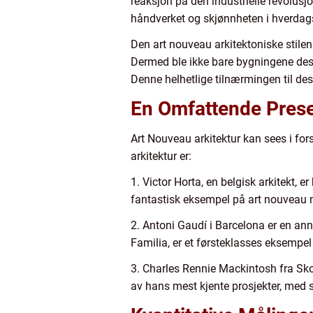
reaksjon på den industrielle revolusj
håndverket og skjønnheten i hverdags
Den art nouveau arkitektoniske stilen
Dermed ble ikke bare bygningene desi
Denne helhetlige tilnærmingen til desi
En Omfattende Prese
Art Nouveau arkitektur kan sees i fo
arkitektur er:
1. Victor Horta, en belgisk arkitekt, 
fantastisk eksempel på art nouveau m
2. Antoni Gaudí i Barcelona er en ann
Familia, er et førsteklasses eksempel
3. Charles Rennie Mackintosh fra Skot
av hans mest kjente prosjekter, med s