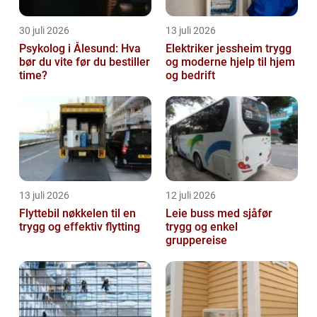
30 juli 2026
13 juli 2026
Psykolog i Ålesund: Hva
Elektriker jessheim trygg
bør du vite før du bestiller
og moderne hjelp til hjem
time?
og bedrift
13 juli 2026
12 juli 2026
Flyttebil nøkkelen til en
Leie buss med sjåfør
trygg og effektiv flytting
trygg og enkel
gruppereise