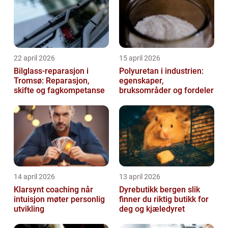
22 april 2026
15 april 2026
Bilglass-reparasjon i
Polyuretan i industrien:
Tromsø: Reparasjon,
egenskaper,
skifte og fagkompetanse
bruksområder og fordeler
14 april 2026
13 april 2026
Klarsynt coaching når
Dyrebutikk bergen slik
intuisjon møter personlig
finner du riktig butikk for
utvikling
deg og kjæledyret