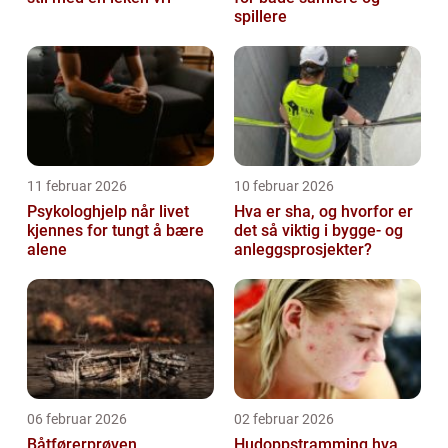
spillere
11 februar 2026
10 februar 2026
Psykologhjelp når livet
Hva er sha, og hvorfor er
kjennes for tungt å bære
det så viktig i bygge- og
alene
anleggsprosjekter?
06 februar 2026
02 februar 2026
Båtførerprøven
Hudoppstramming hva