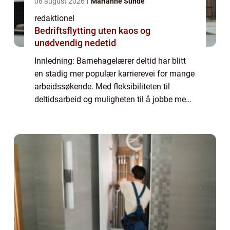
08 august 2026
Marianne Sunde
redaktionel
Bedriftsflytting uten kaos og
unødvendig nedetid
Innledning: Barnehagelærer deltid har blitt
en stadig mer populær karrierevei for mange
arbeidssøkende. Med fleksibiliteten til
deltidsarbeid og muligheten til å jobbe med
barn, tiltrekker denne yrkesveien seg stadig
flere mennesker. Denne artikkelen...