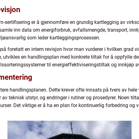
visjon
tårn-sertifisering er å gjennomføre en grundig kartlegging av vi
 samle inn data om energiforbruk, avfallsmengde, transport, innk
iljøansvarlig som leder kartleggingsprosessen.
gså foretatt en intern revisjon hvor man vurderer i hvilken grad v
tte, utvikles en handlingsplan med konkrete tiltak for å oppfylle
lssorteringssystemer til energieffektiviseringstiltak og innkjøp 
mentering
tere handlingsplanen. Dette krever ofte innsats på tvers av hele
av teknisk utstyr, og endringer i rutiner og prosedyrer. Noen til
rser. Det viktige er å ha en plan for kontinuerlig forbedring og