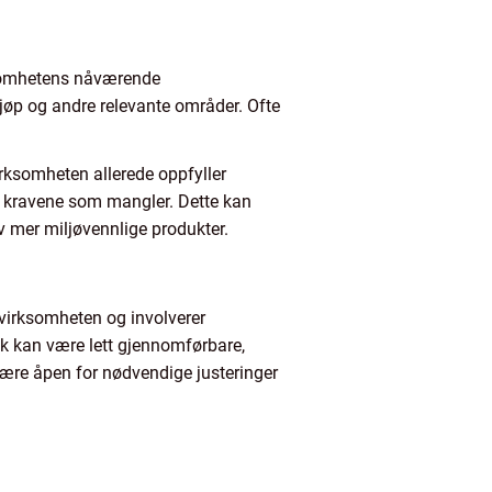
rksomhetens nåværende
jøp og andre relevante områder. Ofte
irksomheten allerede oppfyller
 de kravene som mangler. Dette kan
av mer miljøvennlige produkter.
 virksomheten og involverer
tak kan være lett gjennomførbare,
 være åpen for nødvendige justeringer