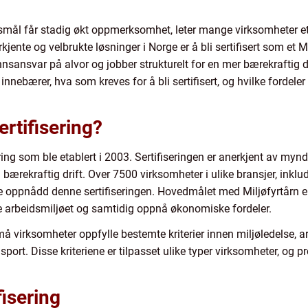
smål får stadig økt oppmerksomhet, leter mange virksomheter ette
jente og velbrukte løsninger i Norge er å bli sertifisert som et Mi
sansvar på alvor og jobber strukturelt for en mer bærekraftig dri
innebærer, hva som kreves for å bli sertifisert, og hvilke fordel
ertifisering?
sering som ble etablert i 2003. Sertifiseringen er anerkjent av m
bærekraftig drift. Over 7500 virksomheter i ulike bransjer, inklude
ede oppnådd denne sertifiseringen. Hovedmålet med Miljøfyrtårn 
re arbeidsmiljøet og samtidig oppnå økonomiske fordeler.
, må virksomheter oppfylle bestemte kriterier innen miljøledelse, a
sport. Disse kriteriene er tilpasset ulike typer virksomheter, og
isering