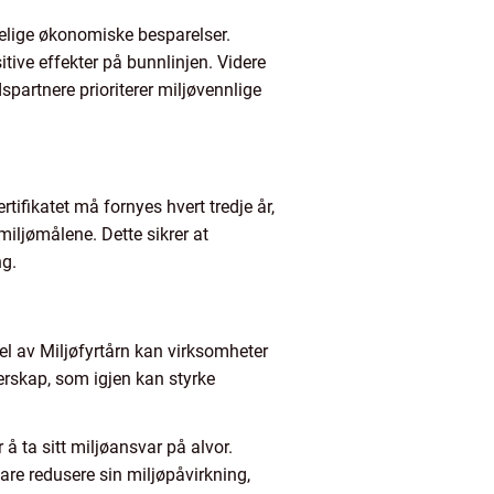
ydelige økonomiske besparelser.
tive effekter på bunnlinjen. Videre
spartnere prioriterer miljøvennlige
rtifikatet må fornyes hvert tredje år,
iljømålene. Dette sikrer at
ng.
del av Miljøfyrtårn kan virksomheter
nerskap, som igjen kan styrke
å ta sitt miljøansvar på alvor.
re redusere sin miljøpåvirkning,