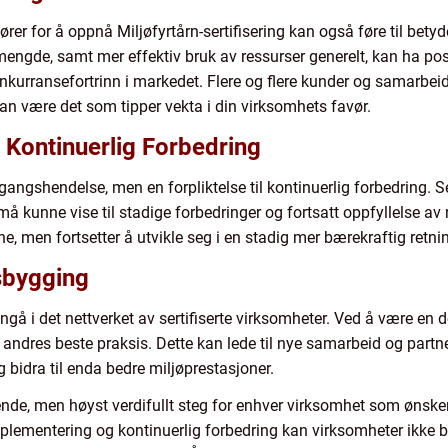
rer for å oppnå Miljøfyrtårn-sertifisering kan også føre til bet
engde, samt mer effektiv bruk av ressurser generelt, kan ha posi
nkurransefortrinn i markedet. Flere og flere kunder og samarbeid
 kan være det som tipper vekta i din virksomhets favør.
 Kontinuerlig Forbedring
ngangshendelse, men en forpliktelse til kontinuerlig forbedring. Se
kunne vise til stadige forbedringer og fortsatt oppfyllelse av m
e, men fortsetter å utvikle seg i en stadig mer bærekraftig retni
sbygging
nngå i det nettverket av sertifiserte virksomheter. Ved å være en 
v andres beste praksis. Dette kan lede til nye samarbeid og part
bidra til enda bedre miljøprestasjoner.
tende, men høyst verdifullt steg for enhver virksomhet som ønsker 
lementering og kontinuerlig forbedring kan virksomheter ikke ba