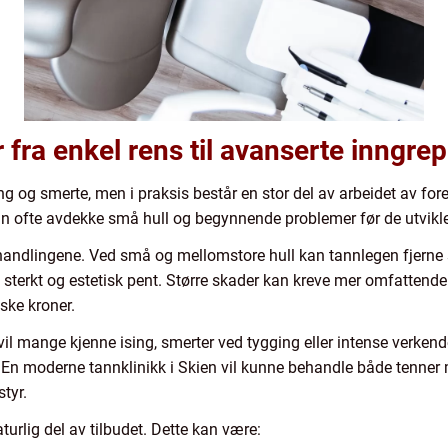
fra enkel rens til avanserte inngrep
 og smerte, men i praksis består en stor del av arbeidet av fore
n ofte avdekke små hull og begynnende problemer før de utvikler 
behandlingene. Ved små og mellomstore hull kan tannlegen fjern
 sterkt og estetisk pent. Større skader kan kreve mer omfattend
iske kroner.
l mange kjenne ising, smerter ved tygging eller intense verkende sm
En moderne tannklinikk i Skien vil kunne behandle både tenner me
tyr.
urlig del av tilbudet. Dette kan være: