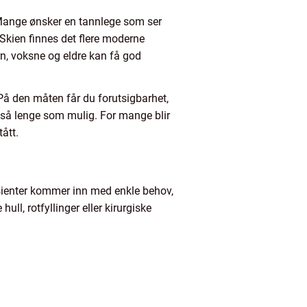
n. Mange ønsker en tannlege som ser
 Skien finnes det flere moderne
n, voksne og eldre kan få god
 På den måten får du forutsigbarhet,
 så lenge som mulig. For mange blir
ått.
sienter kommer inn med enkle behov,
ll, rotfyllinger eller kirurgiske