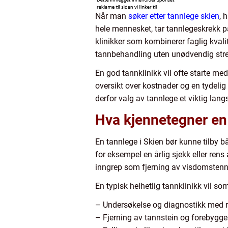
Når man
søker etter tannlege skien
, 
hele mennesket, tar tannlegeskrekk på
klinikker som kombinerer faglig kval
tannbehandling uten unødvendig stre
En god tannklinikk vil ofte starte me
oversikt over kostnader og en tydeli
derfor valg av tannlege et viktig lang
Hva kjennetegner en 
En tannlege i Skien bør kunne tilby
for eksempel en årlig sjekk eller rens
inngrep som fjerning av visdomstenn
En typisk helhetlig tannklinikk vil som
– Undersøkelse og diagnostikk med r
– Fjerning av tannstein og forebygg