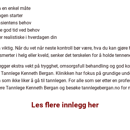
å en enkel måte
ngen starter
asientens behov
e god tid ved behov
 realistiske i hverdagen din
iktig. Når du vet når neste kontroll bør være, hva du kan gjøre
rter i helg eller kveld, senker det terskelen for å holde tennene
 legger ekstra vekt på trygghet, omsorgsfull behandling og god
er Tannlege Kenneth Bergan. Klinikken har fokus på grundige und
 som ikke liker å gå til tannlegen. For alle som ser etter en pro
rdere Tannlege Kenneth Bergan og besøke tannlegebergan.no for 
Les flere innlegg her