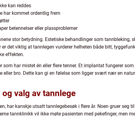
ikke kan reddes
kke har kommet ordentlig frem
øtter
per betennelser eller plassproblemer
ene stor betydning. Estetiske behandlinger som tannbleking, ska
r er det viktig at tannlegen vurderer helheten både bitt, tyggefunk
ke effekten.
r som har mistet én eller flere tenner. Et implantat fungerer som
eller bro. Dette kan gi en følelse som ligger svært nær en natu
 og valg av tannlege
, har kanskje utsatt tannlegebesøk i flere år. Noen gruer seg til 
erne tannklinikk vil ikke møte pasienten med pekefinger, men med