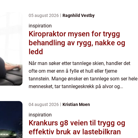
05 august 2026
Ragnhild Vestby
inspiration
Kiropraktor mysen for trygg
behandling av rygg, nakke og
ledd
Når man søker etter tannlege skien, handler det
ofte om mer enn å fylle et hull eller fjerne
tannstein. Mange ønsker en tannlege som ser hele
mennesket, tar tannlegeskrekk på alvor og
forklarer behandling på en enkel og forståelig
måte. I Skien finne...
04 august 2026
Kristian Moen
inspiration
Krankurs g8 veien til trygg og
effektiv bruk av lastebilkran