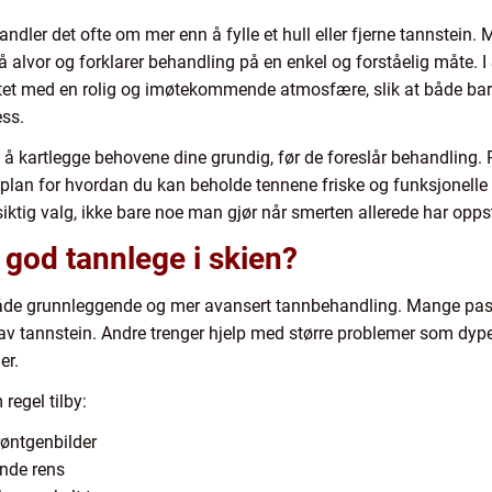
handler det ofte om mer enn å fylle et hull eller fjerne tannstei
 alvor og forklarer behandling på en enkel og forståelig måte. I
itet med en rolig og imøtekommende atmosfære, slik at både bar
ss.
d å kartlegge behovene dine grundig, før de foreslår behandling.
g plan for hvordan du kan beholde tennene friske og funksjonelle
siktig valg, ikke bare noe man gjør når smerten allerede har oppst
god tannlege i skien?
 både grunnleggende og mer avansert tannbehandling. Mange pa
 av tannstein. Andre trenger hjelp med større problemer som dype hu
er.
 regel tilby:
øntgenbilder
ende rens