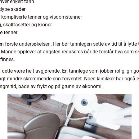
t hver enkelt tann
 dype skader
v kompliserte tenner og visdomstenner
 skallfasetter og kroner
e tenner
 første undersøkelsen. Her bør tannlegen sette av tid til å lytte ti
. Mange opplever at angsten reduseres når de forstår hva som s
finnes.
dette være helt avgjørende. En tannlege som jobber rolig, gir g
angt mindre skremmende enn forventet. Noen klinikker har også e
ngre tid, både av frykt og på grunn av økonomi.