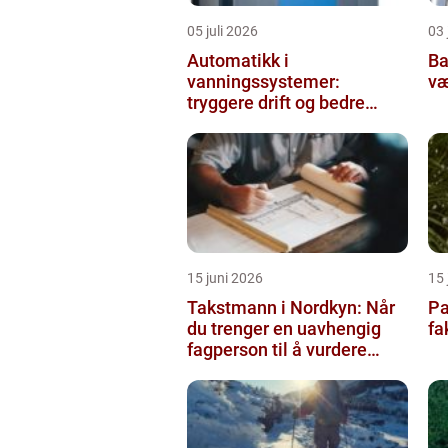
05 juli 2026
03 
Automatikk i
Balda
vanningssystemer:
væ
tryggere drift og bedre
utnyttelse av vann
15 juni 2026
15 
Takstmann i Nordkyn: Når
Pa
du trenger en uavhengig
fa
fagperson til å vurdere
bolig eller fritidsbolig