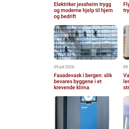
Elektriker jessheim trygg
Flytteb
og moderne hjelp til hjem
tr
og bedrift
09 juli 2026
08 
Fasadevask i bergen: slik
Va
bevares byggene i et
le
krevende klima
st