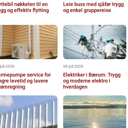
il nøkkelen til en
Leie buss med sjåfør trygg
ygg og effektiv flytting
og enkel gruppereise
juli 2026
08 juli 2026
rmepumpe service for
Elektriker i Bærum: Trygg
ngre levetid og lavere
og moderne elektro i
rømregning
hverdagen