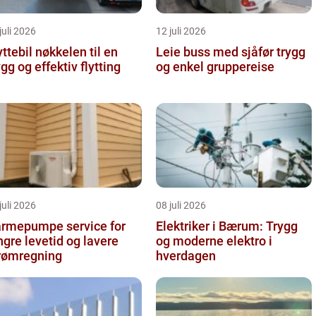
juli 2026
12 juli 2026
il nøkkelen til en
Leie buss med sjåfør trygg
ygg og effektiv flytting
og enkel gruppereise
juli 2026
08 juli 2026
rmepumpe service for
Elektriker i Bærum: Trygg
ngre levetid og lavere
og moderne elektro i
rømregning
hverdagen