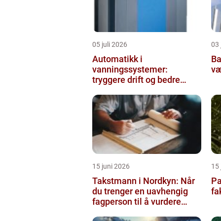
05 juli 2026
03 
Automatikk i
Balda
vanningssystemer:
væ
tryggere drift og bedre
utnyttelse av vann
15 juni 2026
15 
Takstmann i Nordkyn: Når
Pa
du trenger en uavhengig
fa
fagperson til å vurdere
bolig eller fritidsbolig