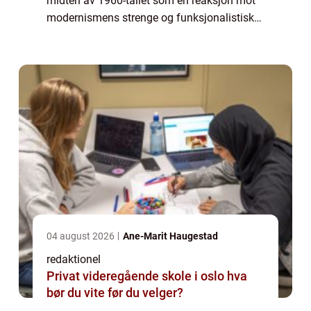
midten av 1960-tallet som en reaksjon mot
modernismens strenge og funksjonalistiske
prinsipper. Postmodernistene ønsket å bryte
med de tradisjonelle reglene og
eksperimen...
04 august 2026
Ane-Marit Haugestad
redaktionel
Privat videregående skole i oslo hva
bør du vite før du velger?