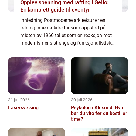
Opplev spenning med rafting i Geilo:
En komplett guide til eventyr
Innledning Postmoderne arkitektur er en
retning innen arkitektur som oppstod på
midten av 1960-tallet som en reaksjon mot
modernismens strenge og funksjonalistiske
prinsipper. Postmodernistene ønsket å bryte
med de tradisjonelle reglene og
eksperimen...
31 juli 2026
30 juli 2026
Lasersveising
Psykolog i Ålesund: Hva
bør du vite før du bestiller
time?