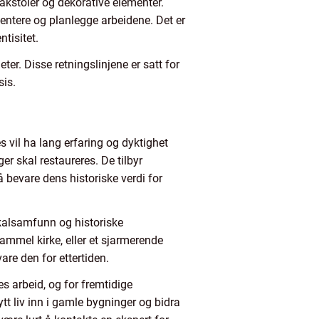
akstoler og dekorative elementer.
mentere og planlegge arbeidene. Det er
tisitet.
er. Disse retningslinjene er satt for
sis.
s vil ha lang erfaring og dyktighet
 skal restaureres. De tilbyr
bevare dens historiske verdi for
okalsamfunn og historiske
gammel kirke, eller et sjarmerende
are den for ettertiden.
es arbeid, og for fremtidige
ytt liv inn i gamle bygninger og bidra