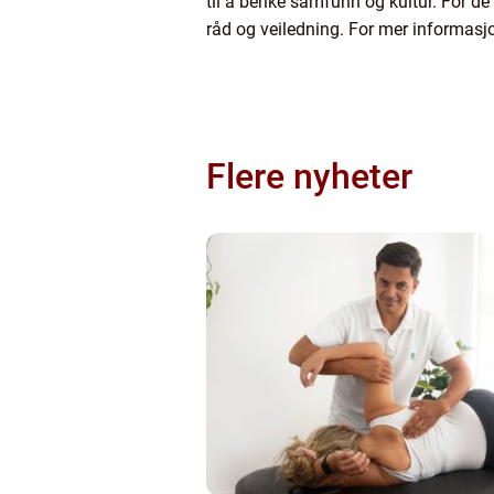
til å berike samfunn og kultur. For de
råd og veiledning. For mer informasj
Flere nyheter