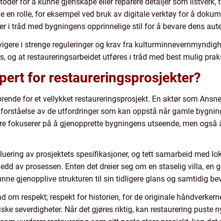
er for å kunne gjenskape eller reparere detaljer som listverk, t
 en rolle, for eksempel ved bruk av digitale verktøy for å doku
er i tråd med bygningens opprinnelige stil for å bevare dens auten
vigere i strenge reguleringer og krav fra kulturminnevernmyndighet
tes, og at restaureringsarbeidet utføres i tråd med best mulig prak
pert for restaureringsprosjekter?
ørende for et vellykket restaureringsprosjekt. En aktør som Ansne
orståelse av de utfordringer som kan oppstå når gamle bygninger
e fokuserer på å gjenopprette bygningens utseende, men også å 
luering av prosjektets spesifikasjoner, og tett samarbeid med l
e ledd av prosessen. Enten det dreier seg om en staselig villa, en 
unne gjenopplive strukturen til sin tidligere glans og samtidig bev
d om respekt; respekt for historien, for de originale håndverkern
iske severdigheter. Når det gjøres riktig, kan restaurering puste n