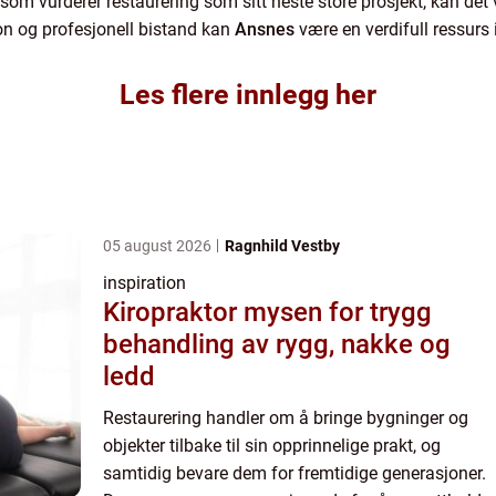
 som vurderer restaurering som sitt neste store prosjekt, kan det 
on og profesjonell bistand kan
Ansnes
være en verdifull ressurs
Les flere innlegg her
05 august 2026
Ragnhild Vestby
inspiration
Kiropraktor mysen for trygg
behandling av rygg, nakke og
ledd
Restaurering handler om å bringe bygninger og
objekter tilbake til sin opprinnelige prakt, og
samtidig bevare dem for fremtidige generasjoner.