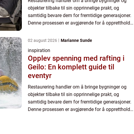
Restaurering handler om å bringe bygninger og
objekter tilbake til sin opprinnelige prakt, og
samtidig bevare dem for fremtidige generasjoner.
Denne prosessen er avgjørende for å opprettholde
vår kulturelle og historiske arv,...
02 august 2026
Marianne Sunde
inspiration
Opplev spenning med rafting i
Geilo: En komplett guide til
eventyr
Restaurering handler om å bringe bygninger og
objekter tilbake til sin opprinnelige prakt, og
samtidig bevare dem for fremtidige generasjoner.
Denne prosessen er avgjørende for å opprettholde
vår kulturelle og historiske arv,...