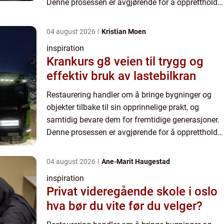
Denne prosessen er avgjørende for å opprettholde
vår kulturelle og historiske arv,...
04 august 2026
Kristian Moen
inspiration
Krankurs g8 veien til trygg og
effektiv bruk av lastebilkran
Restaurering handler om å bringe bygninger og
objekter tilbake til sin opprinnelige prakt, og
samtidig bevare dem for fremtidige generasjoner.
Denne prosessen er avgjørende for å opprettholde
vår kulturelle og historiske arv,...
04 august 2026
Ane-Marit Haugestad
inspiration
Privat videregående skole i oslo
hva bør du vite før du velger?