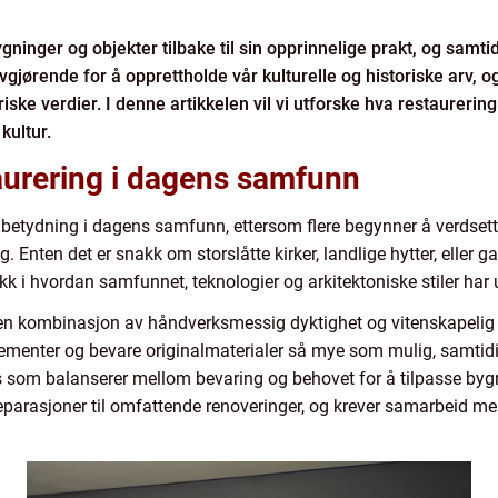
ninger og objekter tilbake til sin opprinnelige prakt, og samt
jørende for å opprettholde vår kulturelle og historiske arv, o
iske verdier. I denne artikkelen vil vi utforske hva restaurerin
kultur.
aurering i dagens samfunn
e betydning i dagens samfunn, ettersom flere begynner å verdsette
Enten det er snakk om storslåtte kirker, landlige hytter, eller ga
blikk i hvordan samfunnet, teknologier og arkitektoniske stiler har
 en kombinasjon av håndverksmessig dyktighet og vitenskapelig 
elementer og bevare originalmaterialer så mye som mulig, samt
ess som balanserer mellom bevaring og behovet for å tilpasse byg
eparasjoner til omfattende renoveringer, og krever samarbeid me