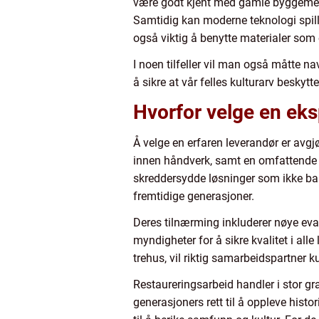
være godt kjent med gamle byggemetod
Samtidig kan moderne teknologi spille
også viktig å benytte materialer som 
I noen tilfeller vil man også måtte na
å sikre at vår felles kulturarv beskyt
Hvorfor velge en eks
Å velge en erfaren leverandør er avgj
innen håndverk, samt en omfattende f
skreddersydde løsninger som ikke bar
fremtidige generasjoner.
Deres tilnærming inkluderer nøye eva
myndigheter for å sikre kvalitet i all
trehus, vil riktig samarbeidspartner k
Restaureringsarbeid handler i stor gra
generasjoners rett til å oppleve histor