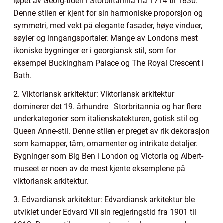
løpet av Georg-tiden i Storbritannia fra 1714 til 1830.
Denne stilen er kjent for sin harmoniske proporsjon og
symmetri, med vekt på elegante fasader, høye vinduer,
søyler og inngangsportaler. Mange av Londons mest
ikoniske bygninger er i georgiansk stil, som for
eksempel Buckingham Palace og The Royal Crescent i
Bath.
2. Viktoriansk arkitektur: Viktoriansk arkitektur
dominerer det 19. århundre i Storbritannia og har flere
underkategorier som italienskatekturen, gotisk stil og
Queen Anne-stil. Denne stilen er preget av rik dekorasjon
som karnapper, tårn, ornamenter og intrikate detaljer.
Bygninger som Big Ben i London og Victoria og Albert-
museet er noen av de mest kjente eksemplene på
viktoriansk arkitektur.
3. Edvardiansk arkitektur: Edvardiansk arkitektur ble
utviklet under Edvard VII sin regjeringstid fra 1901 til