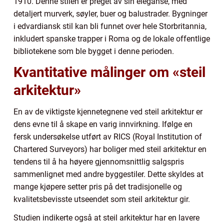
1910. Denne stilen er preget av sin eleganse, med
detaljert murverk, søyler, buer og balustrader. Bygninger
i edvardiansk stil kan bli funnet over hele Storbritannia,
inkludert spanske trapper i Roma og de lokale offentlige
bibliotekene som ble bygget i denne perioden.
Kvantitative målinger om «steil
arkitektur»
En av de viktigste kjennetegnene ved steil arkitektur er
dens evne til å skape en varig innvirkning. Ifølge en
fersk undersøkelse utført av RICS (Royal Institution of
Chartered Surveyors) har boliger med steil arkitektur en
tendens til å ha høyere gjennomsnittlig salgspris
sammenlignet med andre byggestiler. Dette skyldes at
mange kjøpere setter pris på det tradisjonelle og
kvalitetsbevisste utseendet som steil arkitektur gir.
Studien indikerte også at steil arkitektur har en lavere