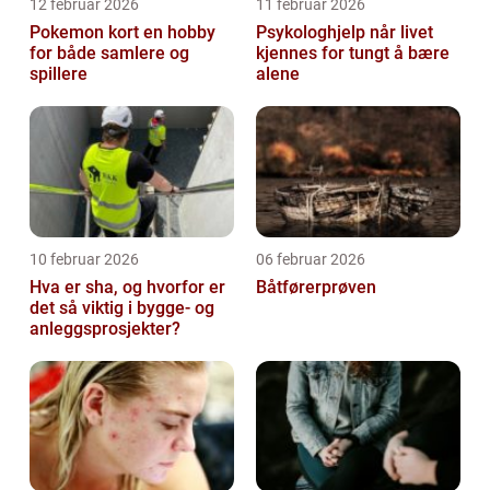
12 februar 2026
11 februar 2026
Pokemon kort en hobby
Psykologhjelp når livet
for både samlere og
kjennes for tungt å bære
spillere
alene
10 februar 2026
06 februar 2026
Hva er sha, og hvorfor er
Båtførerprøven
det så viktig i bygge- og
anleggsprosjekter?