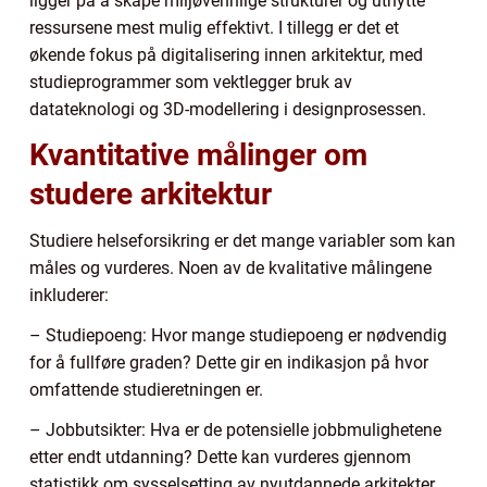
ligger på å skape miljøvennlige strukturer og utnytte
ressursene mest mulig effektivt. I tillegg er det et
økende fokus på digitalisering innen arkitektur, med
studieprogrammer som vektlegger bruk av
datateknologi og 3D-modellering i designprosessen.
Kvantitative målinger om
studere arkitektur
Studiere helseforsikring er det mange variabler som kan
måles og vurderes. Noen av de kvalitative målingene
inkluderer:
– Studiepoeng: Hvor mange studiepoeng er nødvendig
for å fullføre graden? Dette gir en indikasjon på hvor
omfattende studieretningen er.
– Jobbutsikter: Hva er de potensielle jobbmulighetene
etter endt utdanning? Dette kan vurderes gjennom
statistikk om sysselsetting av nyutdannede arkitekter.