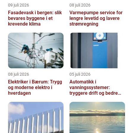
09 juli 2026
08 juli 2026
Fasadevask i bergen: slik
Varmepumpe service for
bevares byggene i et
lengre levetid og lavere
krevende klima
strømregning
08 juli 2026
05 juli 2026
Elektriker i Bærum: Trygg
Automatikk i
og moderne elektro i
vanningssystemer:
hverdagen
tryggere drift og bedre
utnyttelse av vann