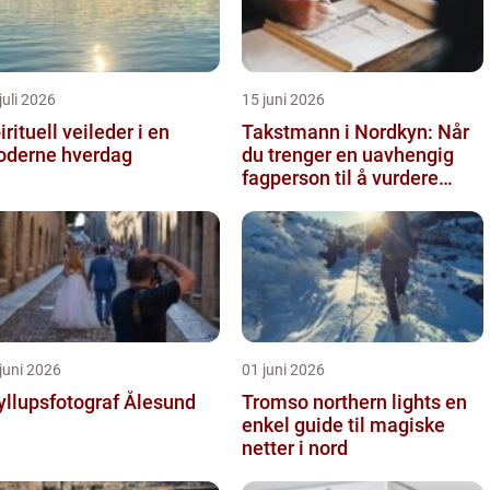
juli 2026
15 juni 2026
irituell veileder i en
Takstmann i Nordkyn: Når
derne hverdag
du trenger en uavhengig
fagperson til å vurdere
bolig eller fritidsbolig
juni 2026
01 juni 2026
yllupsfotograf Ålesund
Tromso northern lights en
enkel guide til magiske
netter i nord