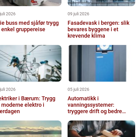
juli 2026
09 juli 2026
e buss med sjåfør trygg
Fasadevask i bergen: slik
 enkel gruppereise
bevares byggene i et
krevende klima
juli 2026
05 juli 2026
ektriker i Bærum: Trygg
Automatikk i
 moderne elektro i
vanningssystemer:
erdagen
tryggere drift og bedre
utnyttelse av vann