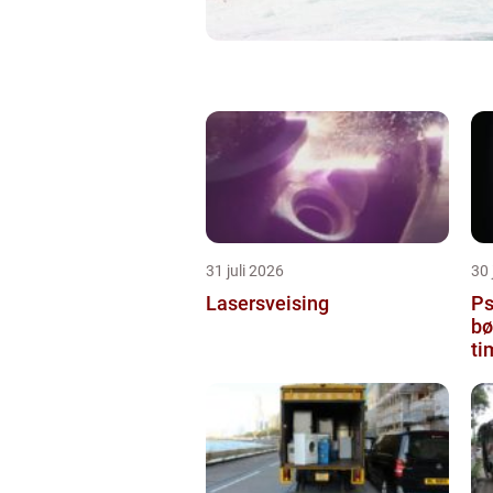
31 juli 2026
30 
Lasersveising
Ps
bø
ti