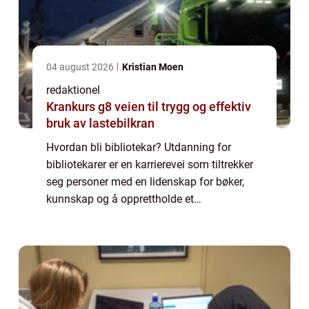
04 august 2026
Kristian Moen
redaktionel
Krankurs g8 veien til trygg og effektiv
bruk av lastebilkran
Hvordan bli bibliotekar? Utdanning for
bibliotekarer er en karrierevei som tiltrekker
seg personer med en lidenskap for bøker,
kunnskap og å opprettholde et
informasjonsrikt samfunn. Bibliotekarer
spiller en viktig rolle i å organisere og
tilgjengeli...