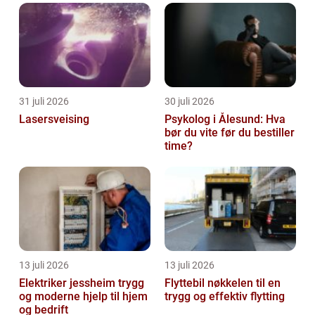
spiller en viktig rolle i å organisere og
tilgjengeli...
31 juli 2026
30 juli 2026
Lasersveising
Psykolog i Ålesund: Hva
bør du vite før du bestiller
time?
13 juli 2026
13 juli 2026
Elektriker jessheim trygg
Flyttebil nøkkelen til en
og moderne hjelp til hjem
trygg og effektiv flytting
og bedrift