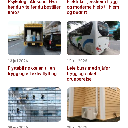
Psykolog i Ålesund: Hva
Elektriker jessheim trygg
bør du vite før du bestiller
og moderne hjelp til hjem
time?
og bedrift
13 juli 2026
12 juli 2026
Flyttebil nøkkelen til en
Leie buss med sjåfør
trygg og effektiv flytting
trygg og enkel
gruppereise
09 juli 2026
08 juli 2026