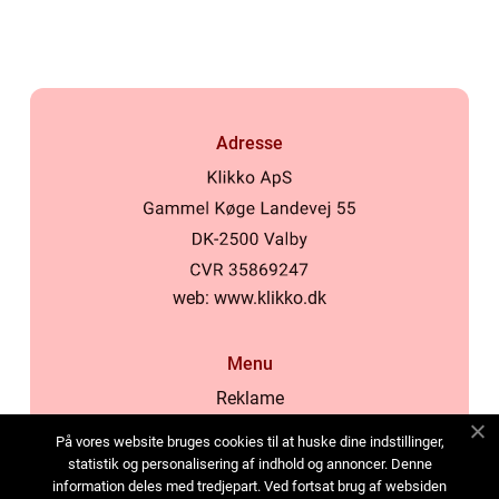
Adresse
web:
www.klikko.dk
Menu
Reklame
Om oss
På vores website bruges cookies til at huske dine indstillinger,
Cookies
statistik og personalisering af indhold og annoncer. Denne
information deles med tredjepart. Ved fortsat brug af websiden
Kontakt Oss