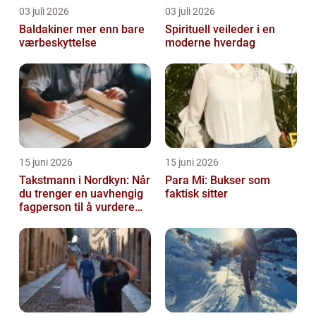
03 juli 2026
03 juli 2026
Baldakiner mer enn bare
Spirituell veileder i en
værbeskyttelse
moderne hverdag
15 juni 2026
15 juni 2026
Takstmann i Nordkyn: Når
Para Mi: Bukser som
du trenger en uavhengig
faktisk sitter
fagperson til å vurdere
bolig eller fritidsbolig