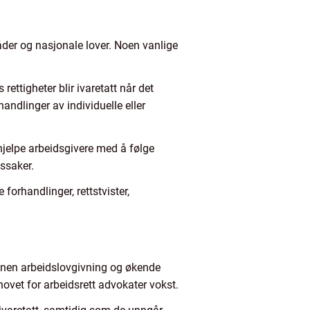
råder og nasjonale lover. Noen vanlige
ettigheter blir ivaretatt når det
andlinger av individuelle eller
hjelpe arbeidsgivere med å følge
tssaker.
orhandlinger, rettstvister,
innen arbeidslovgivning og økende
hovet for arbeidsrett advokater vokst.