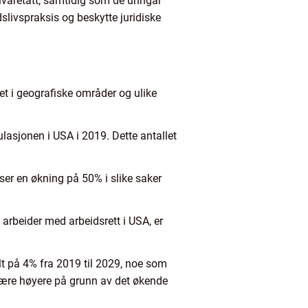
r ivaretatt, samtidig som de unngår
dslivspraksis og beskytte juridiske
et i geografiske områder og ulike
lasjonen i USA i 2019. Dette antallet
iser en økning på 50% i slike saker
arbeider med arbeidsrett i USA, er
lt på 4% fra 2019 til 2029, noe som
 være høyere på grunn av det økende