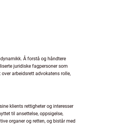
ts dynamikk. Å forstå og håndtere
liserte juridiske fagpersoner som
 over arbeidsrett advokatens rolle,
ine klients rettigheter og interesser
ttet til ansettelse, oppsigelse,
ative organer og retten, og bistår med