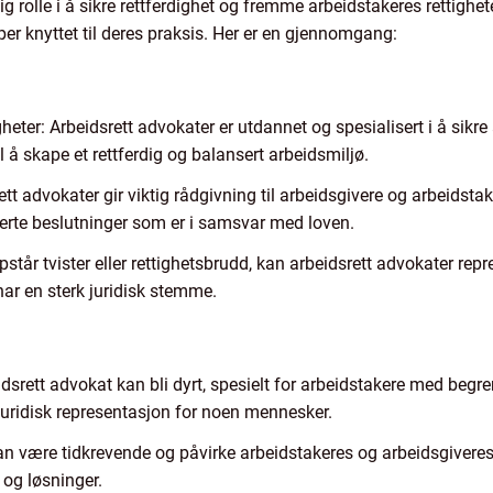
tig rolle i å sikre rettferdighet og fremme arbeidstakeres rettighe
er knyttet til deres praksis. Her er en gjennomgang:
eter: Arbeidsrett advokater er utdannet og spesialisert i å sikre 
il å skape et rettferdig og balansert arbeidsmiljø.
tt advokater gir viktig rådgivning til arbeidsgivere og arbeidsta
merte beslutninger som er i samsvar med loven.
står tvister eller rettighetsbrudd, kan arbeidsrett advokater repre
 har en sterk juridisk stemme.
dsrett advokat kan bli dyrt, spesielt for arbeidstakere med beg
 juridisk representasjon for noen mennesker.
an være tidkrevende og påvirke arbeidstakeres og arbeidsgivere
 og løsninger.