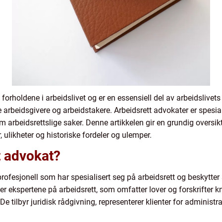
 forholdene i arbeidslivet og er en essensiell del av arbeidslive
e arbeidsgivere og arbeidstakere. Arbeidsrett advokater er spesia
 arbeidsrettslige saker. Denne artikkelen gir en grundig oversikt
, ulikheter og historiske fordeler og ulemper.
t advokat?
profesjonell som har spesialisert seg på arbeidsrett og beskytter s
r ekspertene på arbeidsrett, som omfatter lover og forskrifter kny
De tilbyr juridisk rådgivning, representerer klienter for administr