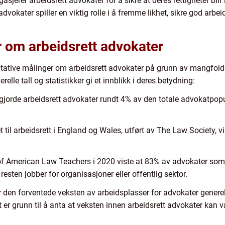
sjerer arbeidsrett advokater for å sikre at deres rettigheter bli
dvokater spiller en viktig rolle i å fremme likhet, sikre god arbei
r om arbeidsrett advokater
titative målinger om arbeidsrett advokater på grunn av mangfold
elle tall og statistikker gi et innblikk i deres betydning:
gjorde arbeidsrett advokater rundt 4% av den totale advokatpopu
t til arbeidsrett i England og Wales, utført av The Law Society, v
of American Law Teachers i 2020 viste at 83% av advokater som 
resten jobber for organisasjoner eller offentlig sektor.
er den forventede veksten av arbeidsplasser for advokater genere
 er grunn til å anta at veksten innen arbeidsrett advokater kan