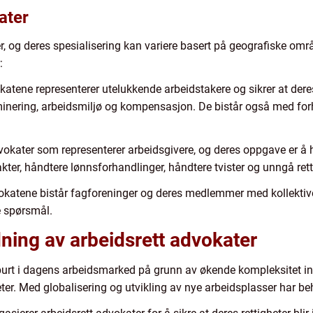
ater
ter, og deres spesialisering kan variere basert på geografiske om
:
tene representerer utelukkende arbeidstakere og sikrer at deres r
iminering, arbeidsmiljø og kompensasjon. De bistår også med forh
dvokater som representerer arbeidsgivere, og deres oppgave er å 
kter, håndtere lønnsforhandlinger, håndtere tvister og unngå ret
katene bistår fagforeninger og deres medlemmer med kollektive f
e spørsmål.
ning av arbeidsrett advokater
spurt i dagens arbeidsmarked på grunn av økende kompleksitet 
ter. Med globalisering og utvikling av nye arbeidsplasser har be