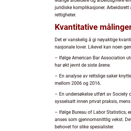
Mange arbeidere og arbeidsgivere enga
juridiske komplikasjoner. Arbeidsrett a
rettigheter.
Kvantitative målinge
Det er vanskelig å gi nøyaktige kvan
nasjonale lover. Likevel kan noen gener
– Ifølge American Bar Association ut
har økt jevnt de siste årene.
– En analyse av rettslige saker knytte
mellom 2006 og 2016.
– En undersøkelse utført av Society 
sysselsatt innen privat praksis, mens 
– Ifølge Bureau of Labor Statistics, 
anses som gjennomsnittlig vekst. Det
behovet for slike spesialister.