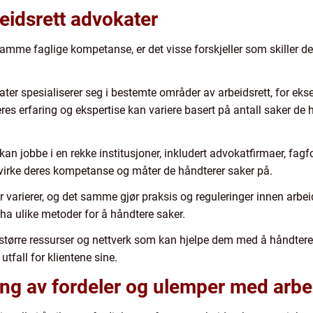
eidsrett advokater
amme faglige kompetanse, er det visse forskjeller som skiller de
ter spesialiserer seg i bestemte områder av arbeidsrett, for ekse
eres erfaring og ekspertise kan variere basert på antall saker de 
an jobbe i en rekke institusjoner, inkludert advokatfirmaer, fagfo
åvirke deres kompetanse og måter de håndterer saker på.
varierer, og det samme gjør praksis og reguleringer innen arbeids
r ha ulike metoder for å håndtere saker.
tørre ressurser og nettverk som kan hjelpe dem med å håndtere 
utfall for klientene sine.
ng av fordeler og ulemper med arbe