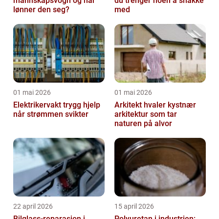
mannskapsvogn og når
du trenger noen å snakke
lønner den seg?
med
01 mai 2026
01 mai 2026
Elektrikervakt trygg hjelp
Arkitekt hvaler kystnær
når strømmen svikter
arkitektur som tar
naturen på alvor
22 april 2026
15 april 2026
Bilglass-reparasjon i
Polyuretan i industrien: