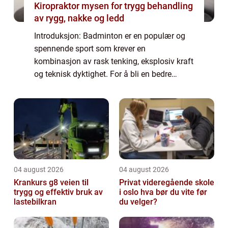
Kiropraktor mysen for trygg behandling
av rygg, nakke og ledd
Introduksjon: Badminton er en populær og
spennende sport som krever en
kombinasjon av rask tenking, eksplosiv kraft
og teknisk dyktighet. For å bli en bedre
badmintonspiller er det viktig å trene jevnlig
og fokusere på riktige øvelser. I denne
artikk...
04 august 2026
04 august 2026
Krankurs g8 veien til
Privat videregående skole
trygg og effektiv bruk av
i oslo hva bør du vite før
lastebilkran
du velger?