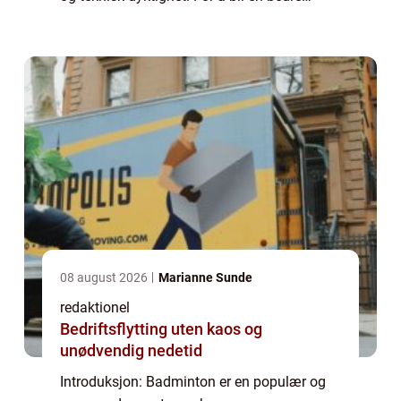
badmintonspiller er det viktig å trene jevnlig
og fokusere på riktige øvelser. I denne
artikk...
08 august 2026
Marianne Sunde
redaktionel
Bedriftsflytting uten kaos og
unødvendig nedetid
Introduksjon: Badminton er en populær og