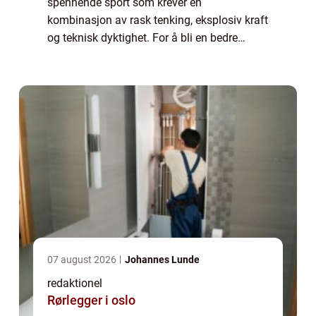
spennende sport som krever en
kombinasjon av rask tenking, eksplosiv kraft
og teknisk dyktighet. For å bli en bedre
badmintonspiller er det viktig å trene jevnlig
og fokusere på riktige øvelser. I denne
artikk...
07 august 2026
Johannes Lunde
redaktionel
Rørlegger i oslo