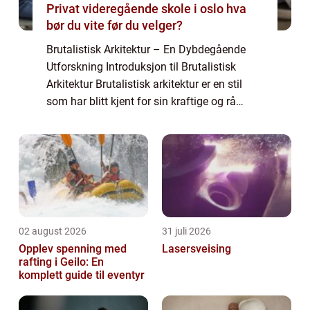
Privat videregående skole i oslo hva
bør du vite før du velger?
Brutalistisk Arkitektur – En Dybdegående
Utforskning Introduksjon til Brutalistisk
Arkitektur Brutalistisk arkitektur er en stil
som har blitt kjent for sin kraftige og rå
utseende. Den oppsto på midten av det 20.
århundre i etterkrigstidens Eu...
02 august 2026
31 juli 2026
Opplev spenning med
Lasersveising
rafting i Geilo: En
komplett guide til eventyr