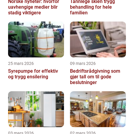
Norske nyheter: hvorfor
Tannlege skien trygg
uavhengige medier blir
behandling for hele
stadig viktigere
familien
25 mars 2026
09 mars 2026
Syrepumpe for effektiv
Bedriftsrådgivning som
og trygg ensilering
gjør tall om til gode
beslutninger
03 mars 2026
02 mars 2026