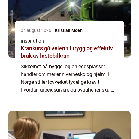
04 august 2026
Kristian Moen
inspiration
Krankurs g8 veien til trygg og effektiv
bruk av lastebilkran
Sikkerhet på bygge- og anleggsplasser
handler om mer enn vernesko og hjelm. I
Norge stiller lovverket tydelige krav til
hvordan arbeidsgivere og byggherrer skal
ivareta mennesker som jobber på slike
prosjekter. Her kommer SHA inn som et helt
sentralt...