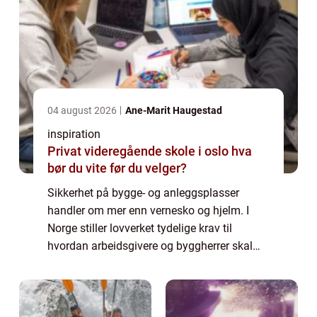
04 august 2026
Ane-Marit Haugestad
inspiration
Privat videregående skole i oslo hva
bør du vite før du velger?
Sikkerhet på bygge- og anleggsplasser
handler om mer enn vernesko og hjelm. I
Norge stiller lovverket tydelige krav til
hvordan arbeidsgivere og byggherrer skal
ivareta mennesker som jobber på slike
prosjekter. Her kommer SHA inn som et helt
sentralt...