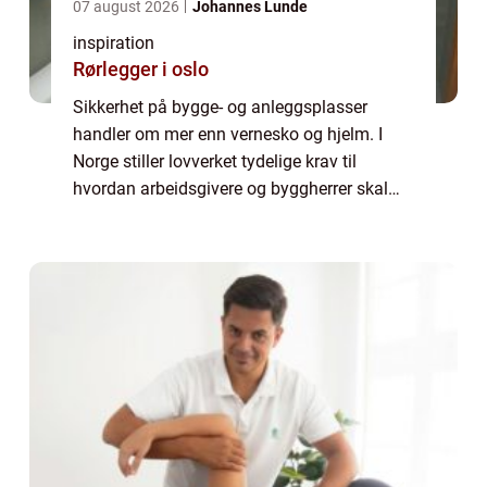
07 august 2026
Johannes Lunde
inspiration
Rørlegger i oslo
Sikkerhet på bygge- og anleggsplasser
handler om mer enn vernesko og hjelm. I
Norge stiller lovverket tydelige krav til
hvordan arbeidsgivere og byggherrer skal
ivareta mennesker som jobber på slike
prosjekter. Her kommer SHA inn som et helt
sentralt...