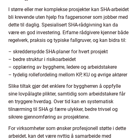
I større eller mer komplekse prosjekter kan SHA-arbeidet
bli krevende uten hjelp fra fagpersoner som jobber med
dette til daglig. Spesialisert SHA-rådgivning kan da
være en god investering. Erfarne rådgivere kjenner både
regelverk, praksis og typiske fallgruver, og kan bidra til:
– skreddersydde SHA-planer for hvert prosjekt
– bedre struktur i risikoarbeidet
– opplæring av byggherre, ledere og arbeidstakere
– tydelig rollefordeling mellom KP, KU og øvrige aktører
Slike tiltak gjør det enklere for byggherren å oppfylle
sine lovpålagte plikter, samtidig som arbeidstakere får
en tryggere hverdag. Over tid kan en systematisk
tilnærming til SHA gi færre ulykker, bedre trivsel og
sikrere gjennomføring av prosjektene.
For virksomheter som ønsker profesjonell støtte i dette
arbeidet, kan det være nyttig å samarbeide med