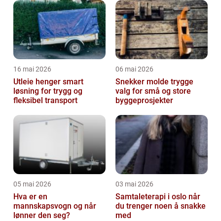
16 mai 2026
06 mai 2026
Utleie henger smart
Snekker molde trygge
løsning for trygg og
valg for små og store
fleksibel transport
byggeprosjekter
05 mai 2026
03 mai 2026
Hva er en
Samtaleterapi i oslo når
mannskapsvogn og når
du trenger noen å snakke
lønner den seg?
med