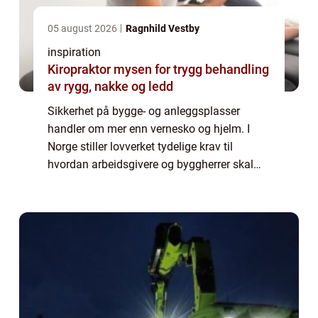
05 august 2026
Ragnhild Vestby
inspiration
Kiropraktor mysen for trygg behandling
av rygg, nakke og ledd
Sikkerhet på bygge- og anleggsplasser
handler om mer enn vernesko og hjelm. I
Norge stiller lovverket tydelige krav til
hvordan arbeidsgivere og byggherrer skal
ivareta mennesker som jobber på slike
prosjekter. Her kommer SHA inn som et helt
sentralt...