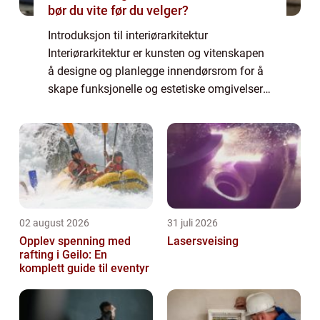
bør du vite før du velger?
Introduksjon til interiørarkitektur
Interiørarkitektur er kunsten og vitenskapen
å designe og planlegge innendørsrom for å
skape funksjonelle og estetiske omgivelser.
En interiørarkitekt er en profesjonell som
kombinerer kreativitet, teknisk kompetan...
02 august 2026
31 juli 2026
Opplev spenning med
Lasersveising
rafting i Geilo: En
komplett guide til eventyr