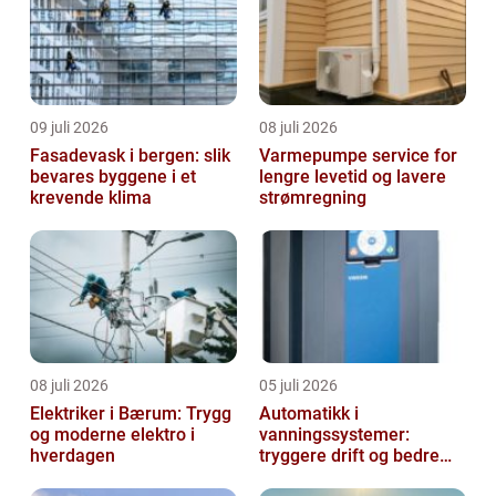
09 juli 2026
08 juli 2026
Fasadevask i bergen: slik
Varmepumpe service for
bevares byggene i et
lengre levetid og lavere
krevende klima
strømregning
08 juli 2026
05 juli 2026
Elektriker i Bærum: Trygg
Automatikk i
og moderne elektro i
vanningssystemer:
hverdagen
tryggere drift og bedre
utnyttelse av vann