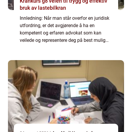
Krankurs g8 veien til trygg og effektiv
bruk av lastebilkran
Innledning: Når man står overfor en juridisk
utfordring, er det avgjørende å ha en
kompetent og erfaren advokat som kan
veilede og representere deg på best mulig
måte. I denne artikkelen vil vi dykke ned i
temaet «Norges beste advokat» og...