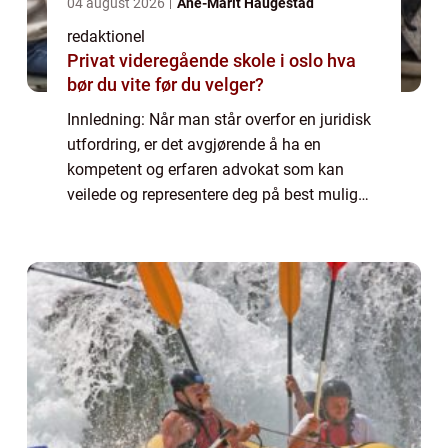
04 august 2026
Ane-Marit Haugestad
redaktionel
Privat videregående skole i oslo hva
bør du vite før du velger?
Innledning: Når man står overfor en juridisk
utfordring, er det avgjørende å ha en
kompetent og erfaren advokat som kan
veilede og representere deg på best mulig
måte. I denne artikkelen vil vi dykke ned i
temaet «Norges beste advokat» og...