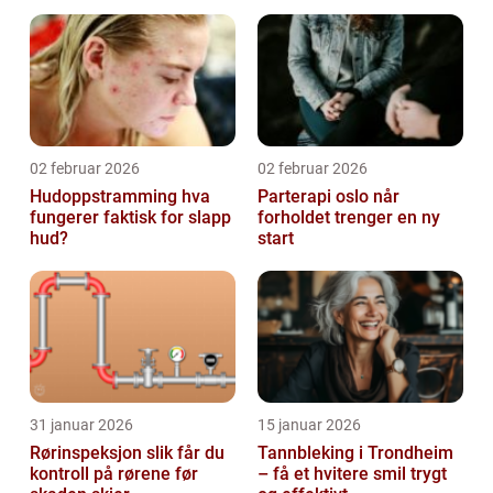
02 februar 2026
02 februar 2026
Hudoppstramming hva
Parterapi oslo når
fungerer faktisk for slapp
forholdet trenger en ny
hud?
start
31 januar 2026
15 januar 2026
Rørinspeksjon slik får du
Tannbleking i Trondheim
kontroll på rørene før
– få et hvitere smil trygt