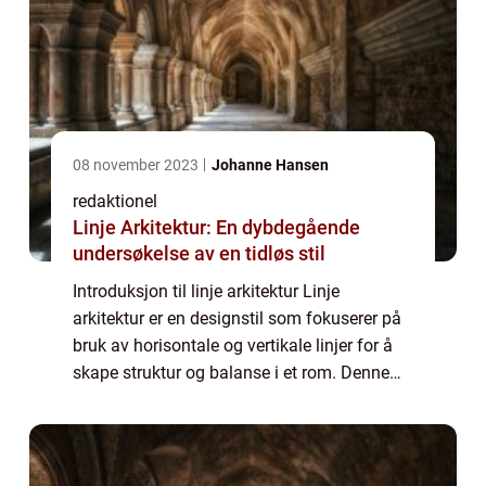
08 november 2023
Johanne Hansen
redaktionel
Linje Arkitektur: En dybdegående
undersøkelse av en tidløs stil
Introduksjon til linje arkitektur Linje
arkitektur er en designstil som fokuserer på
bruk av horisontale og vertikale linjer for å
skape struktur og balanse i et rom. Denne
stilen har vært populær i flere tiår og er
kjennetegnet av sin enkle, minimal...