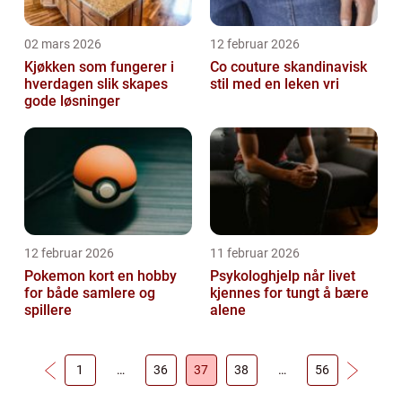
02 mars 2026
12 februar 2026
Kjøkken som fungerer i
Co couture skandinavisk
hverdagen slik skapes
stil med en leken vri
gode løsninger
12 februar 2026
11 februar 2026
Pokemon kort en hobby
Psykologhjelp når livet
for både samlere og
kjennes for tungt å bære
spillere
alene
1
…
36
37
38
…
56