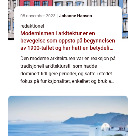
08 november 2023
Johanne Hansen
redaktionel
Modernismen i arkitektur er en
bevegelse som oppsto på begynnelsen
av 1900-tallet og har hatt en betydelig
innflytelse på utformingen av
Den moderne arkitekturen var en reaksjon på
bygninger og bymiljøer
tradisjonell arkitekturstil som hadde
dominert tidligere perioder, og satte i stedet
fokus på funksjonalitet, enkelhet og bruk av
nye materialer og teknologi. Modernismen
arkitektur er preget av minimalisti...