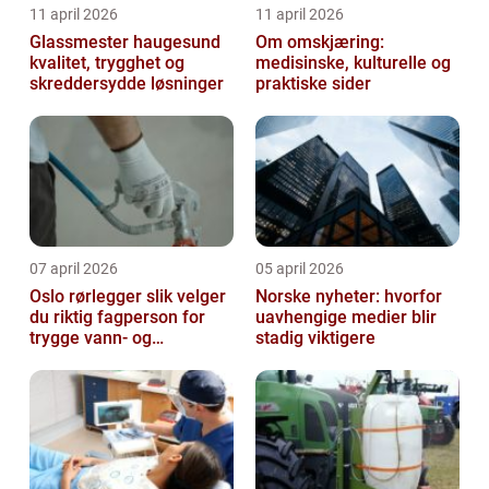
11 april 2026
11 april 2026
Glassmester haugesund
Om omskjæring:
kvalitet, trygghet og
medisinske, kulturelle og
skreddersydde løsninger
praktiske sider
07 april 2026
05 april 2026
Oslo rørlegger slik velger
Norske nyheter: hvorfor
du riktig fagperson for
uavhengige medier blir
trygge vann- og
stadig viktigere
varmeløsninger