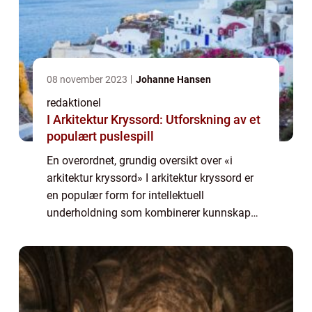
08 november 2023
Johanne Hansen
redaktionel
I Arkitektur Kryssord: Utforskning av et
populært puslespill
En overordnet, grundig oversikt over «i
arkitektur kryssord» I arkitektur kryssord er
en populær form for intellektuell
underholdning som kombinerer kunnskap
om arkitektur og evnen til å løse kryssord.
Dette puslespillet tilbyr en unik op...