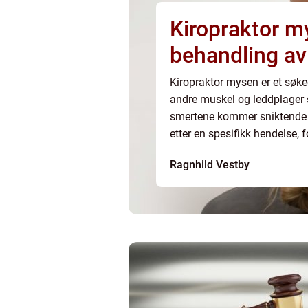
Kiropraktor m
behandling av
Kiropraktor mysen er et søke
andre muskel og leddplager
smertene kommer sniktende o
etter en spesifikk hendelse, fo
kiropraktor kan hjelpe med å 
Ragnhild Vestby