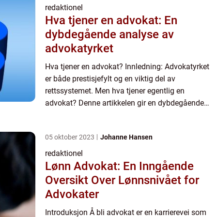
redaktionel
Hva tjener en advokat: En
dybdegående analyse av
advokatyrket
Hva tjener en advokat? Innledning: Advokatyrket
er både prestisjefylt og en viktig del av
rettssystemet. Men hva tjener egentlig en
advokat? Denne artikkelen gir en dybdegående
oversikt over ulike aspekter ved advokatyrket,
inkludert hva det innebære...
05 oktober 2023
Johanne Hansen
redaktionel
Lønn Advokat: En Inngående
Oversikt Over Lønnsnivået for
Advokater
Introduksjon Å bli advokat er en karrierevei som