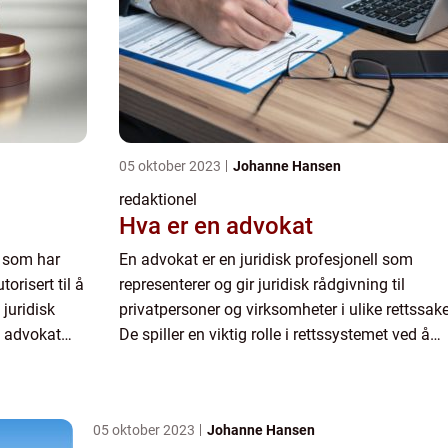
05 oktober 2023
Johanne Hansen
redaktionel
Hva er en advokat
l som har
En advokat er en juridisk profesjonell som
orisert til å
representerer og gir juridisk rådgivning til
 juridisk
privatpersoner og virksomheter i ulike rettssake
n advokat
De spiller en viktig rolle i rettssystemet ved å
pgaver og
forsvare klienter, fremstå som rettens
representant og hjelpe ...
05 oktober 2023
Johanne Hansen