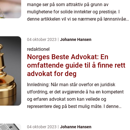
mange ser på som attraktiv på grunn av
mulighetene for solide inntekter og prestisje. I
denne artikkelen vil vi se nærmere på lønnsnivået
for advokater, inkludert hva lønn advokat faktisk
innebærer, fo...
04 oktober 2023
Johanne Hansen
redaktionel
Norges Beste Advokat: En
omfattende guide til å finne rett
advokat for deg
Innledning: Når man står overfor en juridisk
utfordring, er det avgjørende å ha en kompetent
og erfaren advokat som kan veilede og
representere deg på best mulig måte. I denne
artikkelen vil vi dykke ned i temaet «Norges beste
advokat» og...
04 oktober 2023
Johanne Hansen