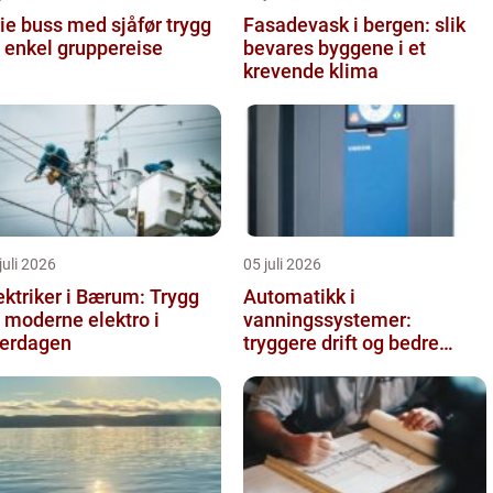
e buss med sjåfør trygg
Fasadevask i bergen: slik
 enkel gruppereise
bevares byggene i et
krevende klima
juli 2026
05 juli 2026
ektriker i Bærum: Trygg
Automatikk i
 moderne elektro i
vanningssystemer:
erdagen
tryggere drift og bedre
utnyttelse av vann