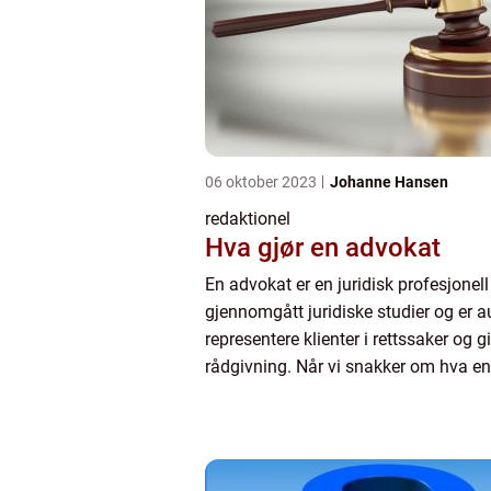
06 oktober 2023
Johanne Hansen
redaktionel
Hva gjør en advokat
En advokat er en juridisk profesjonel
gjennomgått juridiske studier og er aut
representere klienter i rettssaker og gi
rådgivning. Når vi snakker om hva e
gjør, inkluderer det en bred rekke op
ansvarso...