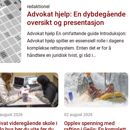
redaktionel
Advokat hjelp: En dybdegående
oversikt og presentasjon
Advokat hjelp En omfattende guide Introduksjon:
Advokat hjelp spiller en essensiell rolle i dagens
komplekse rettssystem. Enten det er for å
håndtere en juridisk tvist, gi råd i
forretningsmessige eller personlige transaksjoner,
eller representere en...
 august 2026
02 august 2026
ivat videregående skole i
Opplev spenning med
u vite før du
rafting i Geilo: En komplett