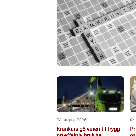
04 august 2026
04
Krankurs g8 veien til trygg
Pr
og effektiv bruk av
oslo hva bør d