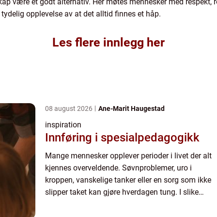
ap være et godt alternativ. Her møtes mennesker med respekt, r
ydelig opplevelse av at det alltid finnes et håp.
Les flere innlegg her
08 august 2026
Ane-Marit Haugestad
inspiration
Innføring i spesialpedagogikk
Mange mennesker opplever perioder i livet der alt
kjennes overveldende. Søvnproblemer, uro i
kroppen, vanskelige tanker eller en sorg som ikke
slipper taket kan gjøre hverdagen tung. I slike
situasjoner kan psykologhjelp eller annen
profesjonell samt...