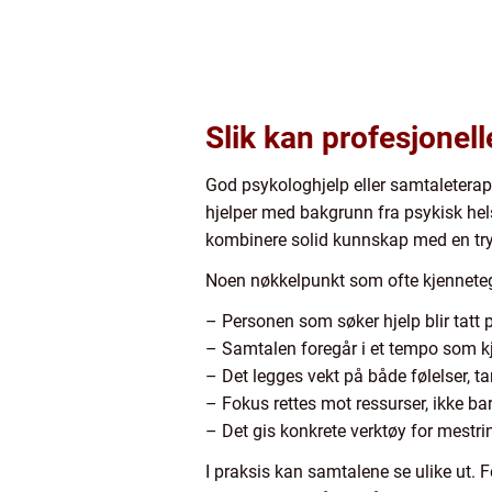
Slik kan profesjonel
God psykologhjelp eller samtaleter
hjelper med bakgrunn fra psykisk hel
kombinere solid kunnskap med en try
Noen nøkkelpunkt som ofte kjenneteg
– Personen som søker hjelp blir tatt p
– Samtalen foregår i et tempo som k
– Det legges vekt på både følelser, t
– Fokus rettes mot ressurser, ikke ba
– Det gis konkrete verktøy for mestri
I praksis kan samtalene se ulike ut. F