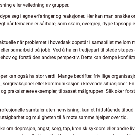
sning eller veiledning av grupper.
ordype seg i egne erfaringer og reaksjoner. Her kan man snakke o
ygt når temaene er sårbare, som skam, overgrep, dype tapsoppleve
 aktuelle når problemet i hovedsak oppstår i samspillet mellom
 eller samarbeid på jobb. Ved å ha en tredjepart til stede skapes 
ne behov og forstå den andres perspektiv. Dette kan dempe konflik
upper kan også ha stor verdi. Mange bedrifter, frivillige organisas
 sorgreaksjoner eller kommunikasjon i krevende situasjoner. En
 og praksisnære eksempler, tilpasset målgruppen. Slik øker forst
fesjonelle samtaler uten henvisning, kan et frittstående tilbud o
orutsigbarhet og muligheten til å møte samme hjelper over tid.
akke om depresjon, angst, sorg, tap, kronisk sykdom eller andre l