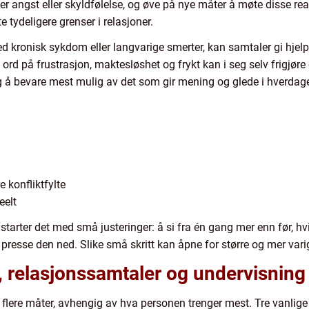
er angst eller skyldfølelse, og øve på nye måter å møte disse re
e tydeligere grenser i relasjoner.
ronisk sykdom eller langvarige smerter, kan samtaler gi hjelp 
t ord på frustrasjon, maktesløshet og frykt kan i seg selv frig
ig å bevare mest mulig av det som gir mening og glede i hverdag
 konfliktfylte
eelt
tarter det med små justeringer: å si fra én gang mer enn før, hvile
å presse den ned. Slike små skritt kan åpne for større og mer vari
r, relasjonssamtaler og undervisning
 flere måter, avhengig av hva personen trenger mest. Tre vanlige 