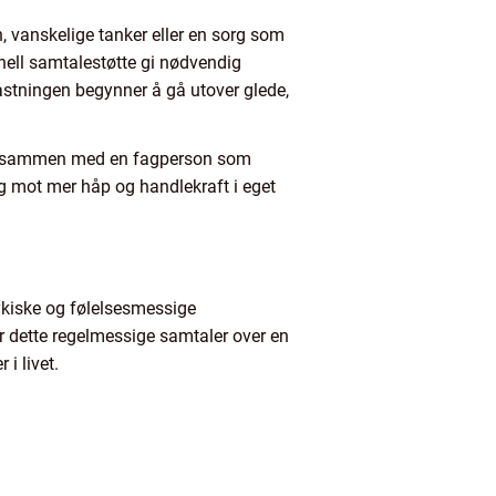
, vanskelige tanker eller en sorg som
ell samtalestøtte gi nødvendig
lastningen begynner å gå utover glede,
lig, sammen med en fagperson som
eg mot mer håp og handlekraft i eget
sykiske og følelsesmessige
er dette regelmessige samtaler over en
i livet.