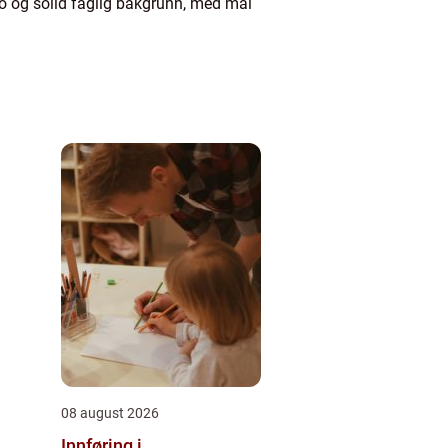
o og solid faglig bakgrunn, med mål
08 august 2026
Innføring i