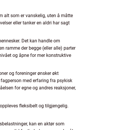
m alt som er vanskelig, uten å måtte
lser eller tanker en aldri har sagt
 mennesker. Det kan handle om
en ramme der begge (eller alle) parter
tnivået og åpne for mer konstruktive
joner og foreninger ønsker økt
 fagperson med erfaring fra psykisk
åelsen for egne og andres reaksjoner,
ppleves fleksibelt og tilgjengelig.
ivsbelastninger, kan en aktør som