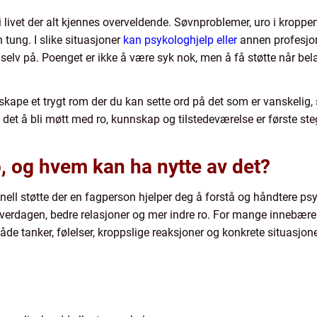
ivet der alt kjennes overveldende. Søvnproblemer, uro i kroppen
 tung. I slike situasjoner
kan psykologhjelp eller
annen profesjon
selv på. Poenget er ikke å være syk nok, men å få støtte når be
 skape et trygt rom der du kan sette ord på det som er vanske
t det å bli møtt med ro, kunnskap og tilstedeværelse er første st
, og hvem kan ha nytte av det?
nell støtte der en fagperson hjelper deg å forstå og håndtere p
 hverdagen, bedre relasjoner og mer indre ro. For mange innebær
e tanker, følelser, kroppslige reaksjoner og konkrete situasjoner 