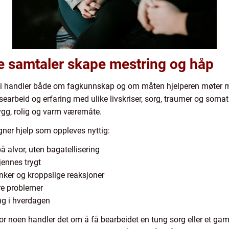
le samtaler skape mestring og håp
api handler både om fagkunnskap og om måten hjelperen møter 
searbeid og erfaring med ulike livskriser, sorg, traumer og soma
gg, rolig og varm væremåte.
ner hjelp som oppleves nyttig:
å alvor, uten bagatellisering
jennes trygt
anker og kroppslige reaksjoner
re problemer
ng i hverdagen
or noen handler det om å få bearbeidet en tung sorg eller et gamme