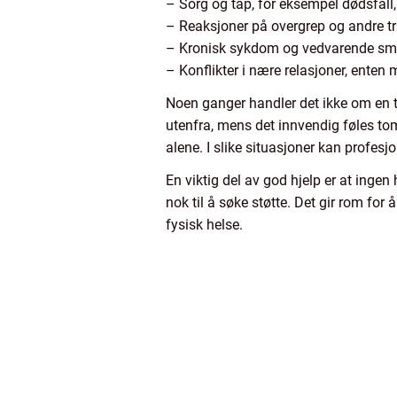
– Sorg og tap, for eksempel dødsfall,
– Reaksjoner på overgrep og andre t
– Kronisk sykdom og vedvarende sm
– Konflikter i nære relasjoner, enten m
Noen ganger handler det ikke om en ty
utenfra, mens det innvendig føles tom
alene. I slike situasjoner kan profesj
En viktig del av god hjelp er at ingen
nok til å søke støtte. Det gir rom for 
fysisk helse.