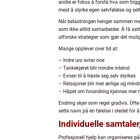
andre er fokus å forstå hva som trigg
mest å styrke egen selvfølelse og sett
Når belastningen henger sammen med k
som ikke alltid samarbeider. Å få sat
utforske strategier som gjør det mul
Mange opplever over tid at:
– Indre uro avtar noe
– Tankekjøret blir mindre intenst
– Evnen til å trøste seg selv styrkes
– Relasjoner blir mer ærlige og mindre
– Håpet om forandring kjennes mer r
Endring skjer som regel gradvis. Ofte s
sette navn på en følelse i stedet for 
Individuelle samtale
Profesjonell hjelp kan organiseres på