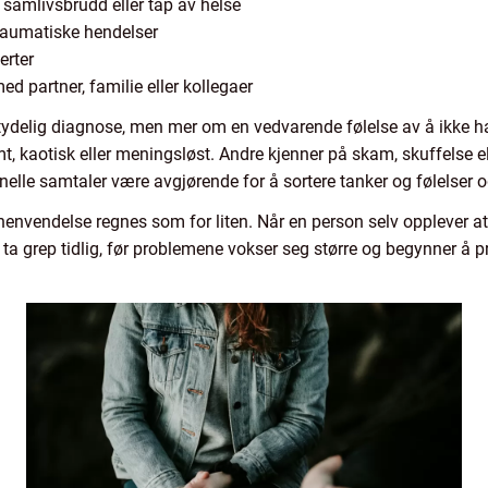
 samlivsbrudd eller tap av helse
raumatiske hendelser
erter
ed partner, familie eller kollegaer
delig diagnose, men mer om en vedvarende følelse av å ikke ha d
t, kaotisk eller meningsløst. Andre kjenner på skam, skuffelse e
onelle samtaler være avgjørende for å sortere tanker og følelser og
 henvendelse regnes som for liten. Når en person selv opplever at 
å ta grep tidlig, før problemene vokser seg større og begynner å pre