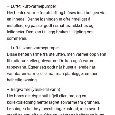
– Luft-til-luft-varmepumper
Her hentes varme fra uteluft og blåses inn i boligen via
en innedel. Denne løsningen er ofte rimeligst å
installere, og passer godt i småhus, rekkehus og
leiligheter. Den kan i tillegg brukes til kjøling om
sommeren.
– Luft-til-vann-varmepumper
Disse henter varme fra uteluften, men varmer opp vann
til radiatorer eller gulvvarme. De kan også varme
tappevann. Egner seg godt når huset allerede har
vannbåren varme, eller når man planlegger en mer
helhetlig løsning.
– Bergvarme (væske-til-vann)
Her bores det dype hull i fjell eller jord, og en
kollektorledning henter lagret solvarme fra grunnen.
Løsningen har høy investeringskostnad, men svært