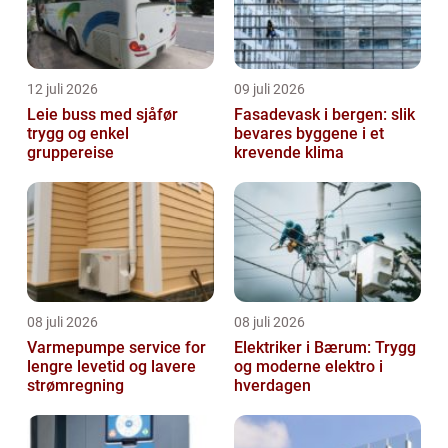
12 juli 2026
09 juli 2026
Leie buss med sjåfør
Fasadevask i bergen: slik
trygg og enkel
bevares byggene i et
gruppereise
krevende klima
08 juli 2026
08 juli 2026
Varmepumpe service for
Elektriker i Bærum: Trygg
lengre levetid og lavere
og moderne elektro i
strømregning
hverdagen