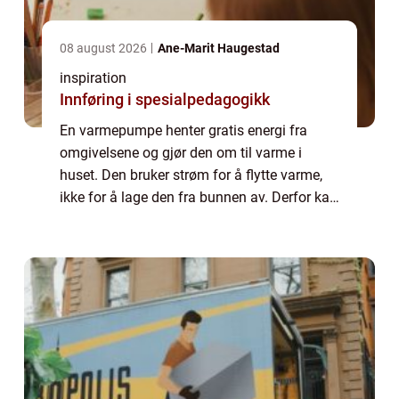
08 august 2026
Ane-Marit Haugestad
inspiration
Innføring i spesialpedagogikk
En varmepumpe henter gratis energi fra
omgivelsene og gjør den om til varme i
huset. Den bruker strøm for å flytte varme,
ikke for å lage den fra bunnen av. Derfor kan
en god varmepumpe gi tre til fem ganger
mer varme enn den strømmen den bruker.
For...