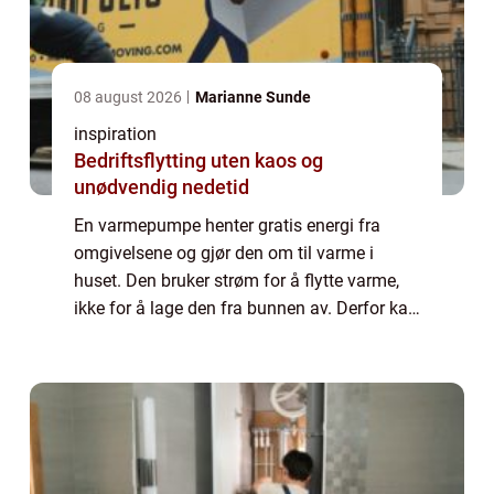
08 august 2026
Marianne Sunde
inspiration
Bedriftsflytting uten kaos og
unødvendig nedetid
En varmepumpe henter gratis energi fra
omgivelsene og gjør den om til varme i
huset. Den bruker strøm for å flytte varme,
ikke for å lage den fra bunnen av. Derfor kan
en god varmepumpe gi tre til fem ganger
mer varme enn den strømmen den bruker.
For...