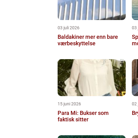
03 juli 2026
03 
Baldakiner mer enn bare
Sp
værbeskyttelse
mo
15 juni 2026
02 
Para Mi: Bukser som
Br
faktisk sitter