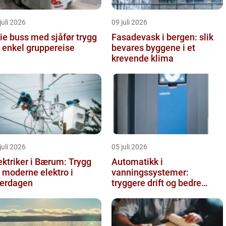
juli 2026
09 juli 2026
e buss med sjåfør trygg
Fasadevask i bergen: slik
 enkel gruppereise
bevares byggene i et
krevende klima
juli 2026
05 juli 2026
ektriker i Bærum: Trygg
Automatikk i
 moderne elektro i
vanningssystemer:
erdagen
tryggere drift og bedre
utnyttelse av vann