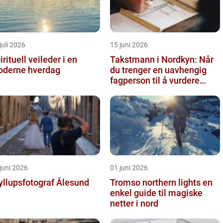
juli 2026
15 juni 2026
irituell veileder i en
Takstmann i Nordkyn: Når
derne hverdag
du trenger en uavhengig
fagperson til å vurdere
bolig eller fritidsbolig
juni 2026
01 juni 2026
yllupsfotograf Ålesund
Tromso northern lights en
enkel guide til magiske
netter i nord