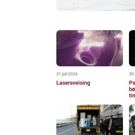
31 juli 2026
30 
Lasersveising
Ps
bø
ti