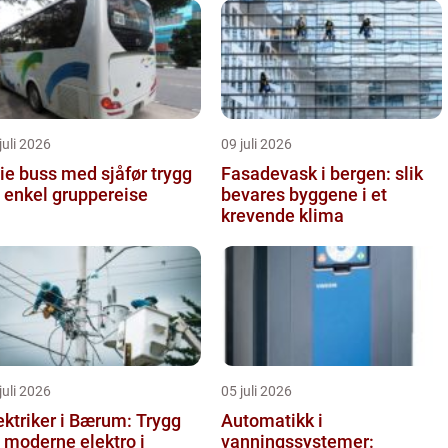
juli 2026
09 juli 2026
e buss med sjåfør trygg
Fasadevask i bergen: slik
 enkel gruppereise
bevares byggene i et
krevende klima
juli 2026
05 juli 2026
ektriker i Bærum: Trygg
Automatikk i
 moderne elektro i
vanningssystemer: