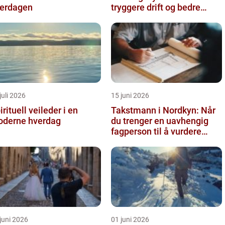
erdagen
tryggere drift og bedre
utnyttelse av vann
juli 2026
15 juni 2026
irituell veileder i en
Takstmann i Nordkyn: Når
derne hverdag
du trenger en uavhengig
fagperson til å vurdere
bolig eller fritidsbolig
juni 2026
01 juni 2026