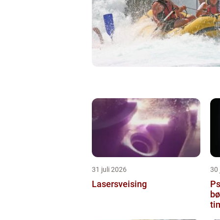
31 juli 2026
30 
Lasersveising
Ps
bø
ti