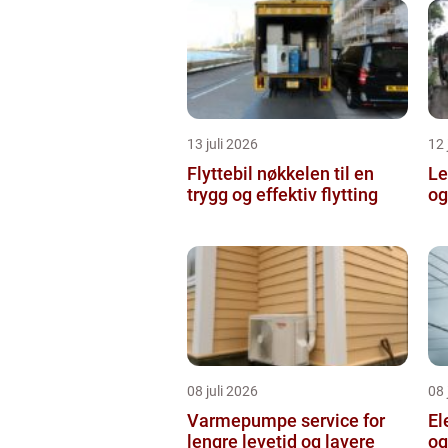
13 juli 2026
12 
Flyttebil nøkkelen til en
Lei
trygg og effektiv flytting
og
08 juli 2026
08 
Varmepumpe service for
El
lengre levetid og lavere
og