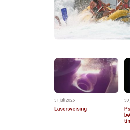
31 juli 2026
30 
Lasersveising
Ps
bø
ti