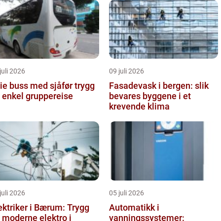
juli 2026
09 juli 2026
e buss med sjåfør trygg
Fasadevask i bergen: slik
 enkel gruppereise
bevares byggene i et
krevende klima
juli 2026
05 juli 2026
ektriker i Bærum: Trygg
Automatikk i
 moderne elektro i
vanningssystemer: