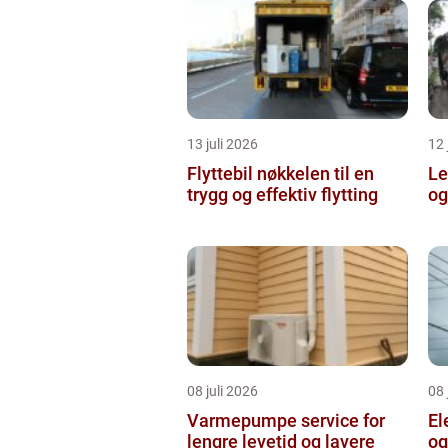
13 juli 2026
12 
Flyttebil nøkkelen til en
Lei
trygg og effektiv flytting
og
08 juli 2026
08 
Varmepumpe service for
El
lengre levetid og lavere
og