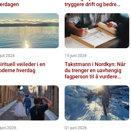
erdagen
tryggere drift og bedre
utnyttelse av vann
juli 2026
15 juni 2026
irituell veileder i en
Takstmann i Nordkyn: Når
derne hverdag
du trenger en uavhengig
fagperson til å vurdere
bolig eller fritidsbolig
juni 2026
01 juni 2026