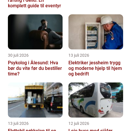
rafting i Geilo: En
komplett guide til eventyr
30 juli 2026
13 juli 2026
Psykolog i Ålesund: Hva
Elektriker jessheim trygg
bør du vite før du bestiller
og moderne hjelp til hjem
time?
og bedrift
13 juli 2026
12 juli 2026
Flyttebil nøkkelen til en
Leie buss med sjåfør