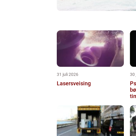
31 juli 2026
30 
Lasersveising
Ps
bø
ti