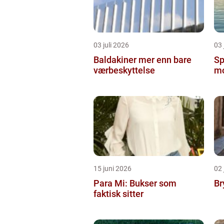
03 juli 2026
03 
Baldakiner mer enn bare
Sp
værbeskyttelse
mo
15 juni 2026
02 
Para Mi: Bukser som
Br
faktisk sitter