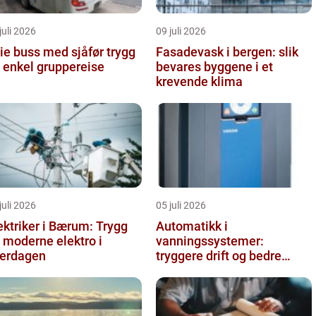
juli 2026
09 juli 2026
e buss med sjåfør trygg
Fasadevask i bergen: slik
 enkel gruppereise
bevares byggene i et
krevende klima
juli 2026
05 juli 2026
ektriker i Bærum: Trygg
Automatikk i
 moderne elektro i
vanningssystemer:
erdagen
tryggere drift og bedre
utnyttelse av vann