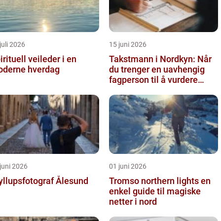
juli 2026
15 juni 2026
irituell veileder i en
Takstmann i Nordkyn: Når
derne hverdag
du trenger en uavhengig
fagperson til å vurdere
bolig eller fritidsbolig
juni 2026
01 juni 2026
yllupsfotograf Ålesund
Tromso northern lights en
enkel guide til magiske
netter i nord