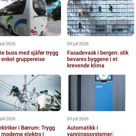
juli 2026
09 juli 2026
e buss med sjåfør trygg
Fasadevask i bergen: slik
 enkel gruppereise
bevares byggene i et
krevende klima
juli 2026
05 juli 2026
ektriker i Bærum: Trygg
Automatikk i
 moderne elektro i
vanningssystemer: