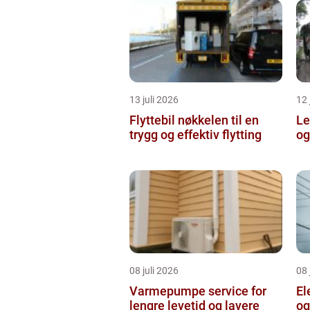
13 juli 2026
12 
Flyttebil nøkkelen til en
Lei
trygg og effektiv flytting
og
08 juli 2026
08 
Varmepumpe service for
El
lengre levetid og lavere
og