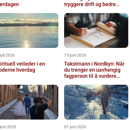
erdagen
tryggere drift og bedre
utnyttelse av vann
juli 2026
15 juni 2026
irituell veileder i en
Takstmann i Nordkyn: Når
derne hverdag
du trenger en uavhengig
fagperson til å vurdere
bolig eller fritidsbolig
juni 2026
01 juni 2026