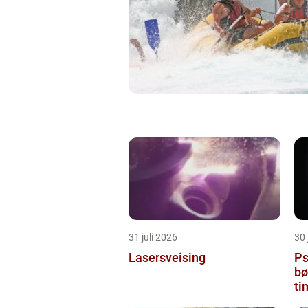
31 juli 2026
30 
Lasersveising
Ps
bø
ti