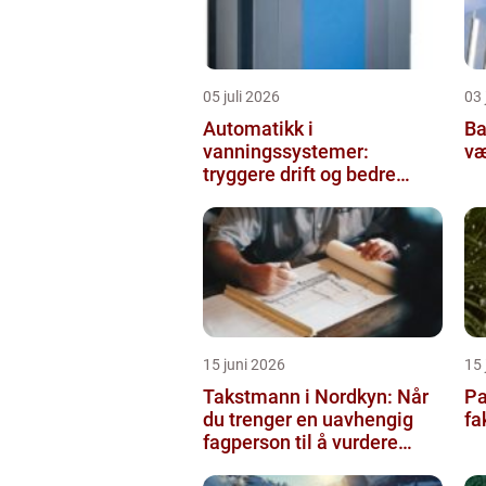
05 juli 2026
03 
Automatikk i
Balda
vanningssystemer:
væ
tryggere drift og bedre
utnyttelse av vann
15 juni 2026
15 
Takstmann i Nordkyn: Når
Pa
du trenger en uavhengig
fa
fagperson til å vurdere
bolig eller fritidsbolig