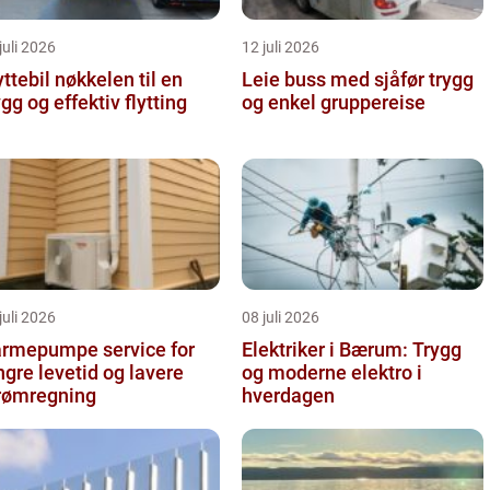
juli 2026
12 juli 2026
il nøkkelen til en
Leie buss med sjåfør trygg
ygg og effektiv flytting
og enkel gruppereise
juli 2026
08 juli 2026
rmepumpe service for
Elektriker i Bærum: Trygg
ngre levetid og lavere
og moderne elektro i
rømregning
hverdagen