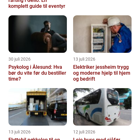
rafting i Geilo: En
komplett guide til eventyr
30 juli 2026
13 juli 2026
Psykolog i Ålesund: Hva
Elektriker jessheim trygg
bør du vite før du bestiller
og moderne hjelp til hjem
time?
og bedrift
13 juli 2026
12 juli 2026
Flyttebil nøkkelen til en
Leie buss med sjåfør