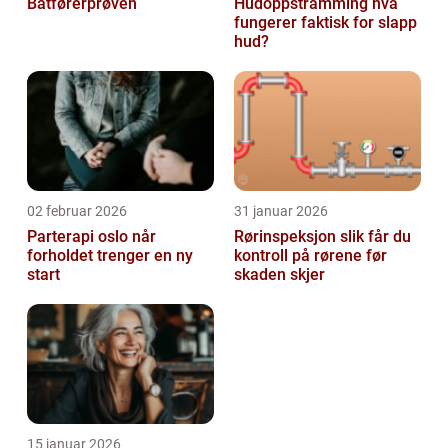
Båtførerprøven
Hudoppstramming hva
fungerer faktisk for slapp
hud?
02 februar 2026
31 januar 2026
Parterapi oslo når
Rørinspeksjon slik får du
forholdet trenger en ny
kontroll på rørene før
start
skaden skjer
15 januar 2026