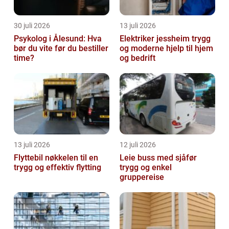
30 juli 2026
13 juli 2026
Psykolog i Ålesund: Hva
Elektriker jessheim trygg
bør du vite før du bestiller
og moderne hjelp til hjem
time?
og bedrift
13 juli 2026
12 juli 2026
Flyttebil nøkkelen til en
Leie buss med sjåfør
trygg og effektiv flytting
trygg og enkel
gruppereise