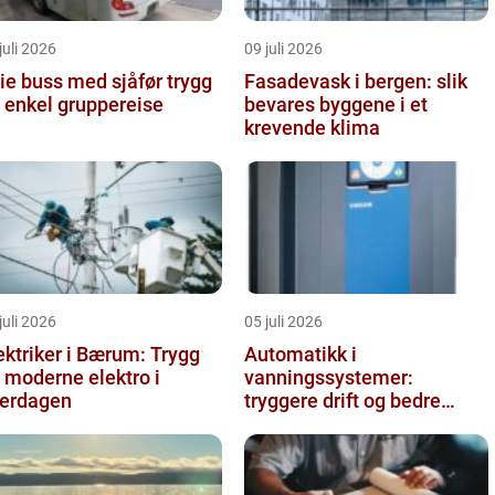
juli 2026
09 juli 2026
e buss med sjåfør trygg
Fasadevask i bergen: slik
 enkel gruppereise
bevares byggene i et
krevende klima
juli 2026
05 juli 2026
ektriker i Bærum: Trygg
Automatikk i
 moderne elektro i
vanningssystemer:
erdagen
tryggere drift og bedre
utnyttelse av vann