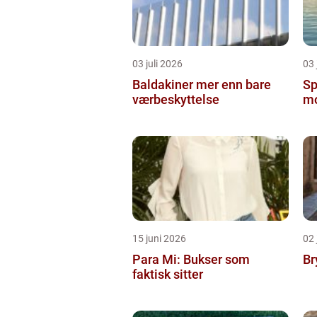
03 juli 2026
03 
Baldakiner mer enn bare
Sp
værbeskyttelse
mo
15 juni 2026
02 
Para Mi: Bukser som
Br
faktisk sitter