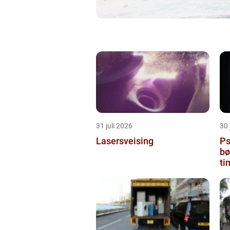
31 juli 2026
30 
Lasersveising
Ps
bø
ti