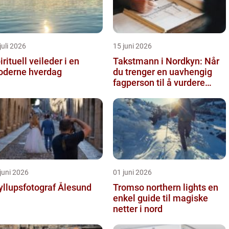
juli 2026
15 juni 2026
irituell veileder i en
Takstmann i Nordkyn: Når
derne hverdag
du trenger en uavhengig
fagperson til å vurdere
bolig eller fritidsbolig
juni 2026
01 juni 2026
yllupsfotograf Ålesund
Tromso northern lights en
enkel guide til magiske
netter i nord