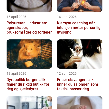
15 april 2026
14 april 2026
Polyuretan i industrien:
Klarsynt coaching når
egenskaper,
intuisjon møter personlig
bruksområder og fordeler
utvikling
13 april 2026
12 april 2026
Dyrebutikk bergen slik
Frisør stavanger: slik
finner du riktig butikk for
finner du salongen som
deg og kjæledyret
faktisk passer deg