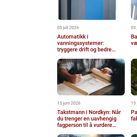
05 juli 2026
03 
Automatikk i
Balda
vanningssystemer:
væ
tryggere drift og bedre
utnyttelse av vann
15 juni 2026
15 
Takstmann i Nordkyn: Når
Pa
du trenger en uavhengig
fa
fagperson til å vurdere
bolig eller fritidsbolig