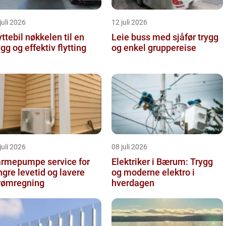
juli 2026
12 juli 2026
il nøkkelen til en
Leie buss med sjåfør trygg
ygg og effektiv flytting
og enkel gruppereise
juli 2026
08 juli 2026
rmepumpe service for
Elektriker i Bærum: Trygg
ngre levetid og lavere
og moderne elektro i
rømregning
hverdagen